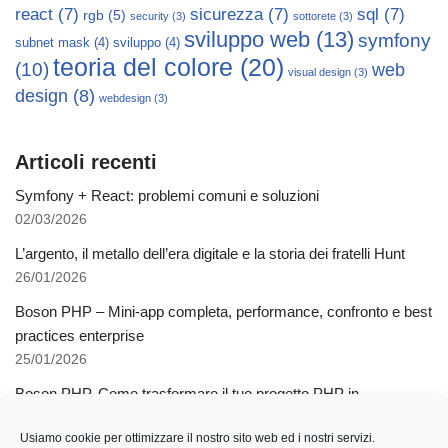
react
(7)
sicurezza
(7)
sql
(7)
rgb
(5)
security
(3)
sottorete
(3)
sviluppo web
(13)
symfony
subnet mask
(4)
sviluppo
(4)
teoria del colore
(20)
(10)
web
visual design
(3)
design
(8)
webdesign
(3)
Articoli recenti
Symfony + React: problemi comuni e soluzioni
02/03/2026
L’argento, il metallo dell’era digitale e la storia dei fratelli Hunt
26/01/2026
Boson PHP – Mini-app completa, performance, confronto e best
practices enterprise
25/01/2026
Boson PHP. Come trasformare il tuo progetto PHP in
applicazioni native multipiattaforma
Usiamo cookie per ottimizzare il nostro sito web ed i nostri servizi.
03/12/2025