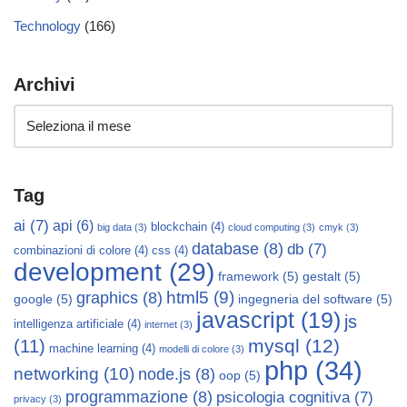
Technology
(166)
Archivi
Tag
ai
(7)
api
(6)
blockchain
(4)
big data
(3)
cloud computing
(3)
cmyk
(3)
database
(8)
db
(7)
combinazioni di colore
(4)
css
(4)
development
(29)
framework
(5)
gestalt
(5)
html5
(9)
graphics
(8)
google
(5)
ingegneria del software
(5)
javascript
(19)
js
intelligenza artificiale
(4)
internet
(3)
mysql
(12)
(11)
machine learning
(4)
modelli di colore
(3)
php
(34)
networking
(10)
node.js
(8)
oop
(5)
programmazione
(8)
psicologia cognitiva
(7)
privacy
(3)