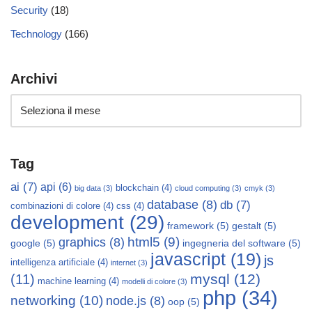
Security
(18)
Technology
(166)
Archivi
Tag
ai
(7)
api
(6)
blockchain
(4)
big data
(3)
cloud computing
(3)
cmyk
(3)
database
(8)
db
(7)
combinazioni di colore
(4)
css
(4)
development
(29)
framework
(5)
gestalt
(5)
html5
(9)
graphics
(8)
google
(5)
ingegneria del software
(5)
javascript
(19)
js
intelligenza artificiale
(4)
internet
(3)
mysql
(12)
(11)
machine learning
(4)
modelli di colore
(3)
php
(34)
networking
(10)
node.js
(8)
oop
(5)