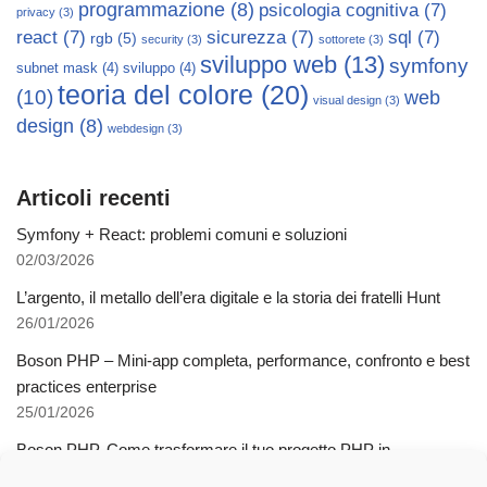
programmazione
(8)
psicologia cognitiva
(7)
privacy
(3)
react
(7)
sicurezza
(7)
sql
(7)
rgb
(5)
security
(3)
sottorete
(3)
sviluppo web
(13)
symfony
subnet mask
(4)
sviluppo
(4)
teoria del colore
(20)
(10)
web
visual design
(3)
design
(8)
webdesign
(3)
Articoli recenti
Symfony + React: problemi comuni e soluzioni
02/03/2026
L’argento, il metallo dell’era digitale e la storia dei fratelli Hunt
26/01/2026
Boson PHP – Mini-app completa, performance, confronto e best
practices enterprise
25/01/2026
Boson PHP. Come trasformare il tuo progetto PHP in
applicazioni native multipiattaforma