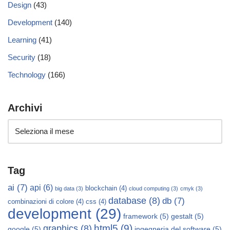
Design
(43)
Development
(140)
Learning
(41)
Security
(18)
Technology
(166)
Archivi
Tag
ai
(7)
api
(6)
blockchain
(4)
big data
(3)
cloud computing
(3)
cmyk
(3)
database
(8)
db
(7)
combinazioni di colore
(4)
css
(4)
development
(29)
framework
(5)
gestalt
(5)
html5
(9)
graphics
(8)
google
(5)
ingegneria del software
(5)