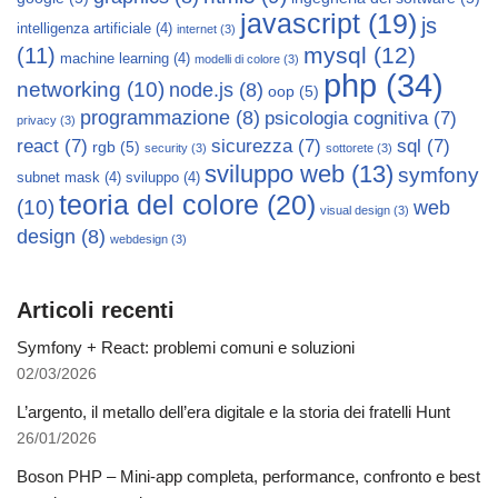
javascript
(19)
js
intelligenza artificiale
(4)
internet
(3)
mysql
(12)
(11)
machine learning
(4)
modelli di colore
(3)
php
(34)
networking
(10)
node.js
(8)
oop
(5)
programmazione
(8)
psicologia cognitiva
(7)
privacy
(3)
react
(7)
sicurezza
(7)
sql
(7)
rgb
(5)
security
(3)
sottorete
(3)
sviluppo web
(13)
symfony
subnet mask
(4)
sviluppo
(4)
teoria del colore
(20)
(10)
web
visual design
(3)
design
(8)
webdesign
(3)
Articoli recenti
Symfony + React: problemi comuni e soluzioni
02/03/2026
L’argento, il metallo dell’era digitale e la storia dei fratelli Hunt
26/01/2026
Boson PHP – Mini-app completa, performance, confronto e best