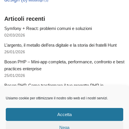
webdesign
(3)
Articoli recenti
Symfony + React: problemi comuni e soluzioni
02/03/2026
L’argento, il metallo dell’era digitale e la storia dei fratelli Hunt
26/01/2026
Boson PHP – Mini-app completa, performance, confronto e best
practices enterprise
25/01/2026
Boson PHP. Come trasformare il tuo progetto PHP in
applicazioni native multipiattaforma
Usiamo cookie per ottimizzare il nostro sito web ed i nostri servizi.
03/12/2025
Come l’AI libera dalla schiavitù della specializzazione
Accetta
12/11/2025
Nega