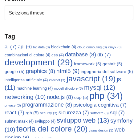
Tag
ai
(7)
api
(6)
blockchain
(4)
big data
(3)
cloud computing
(3)
cmyk
(3)
database
(8)
db
(7)
combinazioni di colore
(4)
css
(4)
development
(29)
framework
(5)
gestalt
(5)
html5
(9)
graphics
(8)
google
(5)
ingegneria del software
(5)
javascript
(19)
js
intelligenza artificiale
(4)
internet
(3)
mysql
(12)
(11)
machine learning
(4)
modelli di colore
(3)
php
(34)
networking
(10)
node.js
(8)
oop
(5)
programmazione
(8)
psicologia cognitiva
(7)
privacy
(3)
react
(7)
sicurezza
(7)
sql
(7)
rgb
(5)
security
(3)
sottorete
(3)
sviluppo web
(13)
symfony
subnet mask
(4)
sviluppo
(4)
teoria del colore
(20)
(10)
web
visual design
(3)
design
(8)