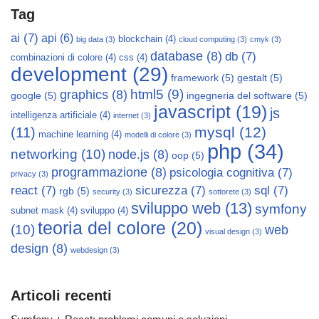
Tag
ai
(7)
api
(6)
blockchain
(4)
big data
(3)
cloud computing
(3)
cmyk
(3)
database
(8)
db
(7)
combinazioni di colore
(4)
css
(4)
development
(29)
framework
(5)
gestalt
(5)
html5
(9)
graphics
(8)
google
(5)
ingegneria del software
(5)
javascript
(19)
js
intelligenza artificiale
(4)
internet
(3)
mysql
(12)
(11)
machine learning
(4)
modelli di colore
(3)
php
(34)
networking
(10)
node.js
(8)
oop
(5)
programmazione
(8)
psicologia cognitiva
(7)
privacy
(3)
react
(7)
sicurezza
(7)
sql
(7)
rgb
(5)
security
(3)
sottorete
(3)
sviluppo web
(13)
symfony
subnet mask
(4)
sviluppo
(4)
teoria del colore
(20)
(10)
web
visual design
(3)
design
(8)
webdesign
(3)
Articoli recenti