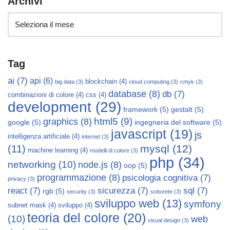
Archivi
Tag
ai
(7)
api
(6)
blockchain
(4)
big data
(3)
cloud computing
(3)
cmyk
(3)
database
(8)
db
(7)
combinazioni di colore
(4)
css
(4)
development
(29)
framework
(5)
gestalt
(5)
html5
(9)
graphics
(8)
google
(5)
ingegneria del software
(5)
javascript
(19)
js
intelligenza artificiale
(4)
internet
(3)
mysql
(12)
(11)
machine learning
(4)
modelli di colore
(3)
php
(34)
networking
(10)
node.js
(8)
oop
(5)
programmazione
(8)
psicologia cognitiva
(7)
privacy
(3)
react
(7)
sicurezza
(7)
sql
(7)
rgb
(5)
security
(3)
sottorete
(3)
sviluppo web
(13)
symfony
subnet mask
(4)
sviluppo
(4)
teoria del colore
(20)
(10)
web
visual design
(3)