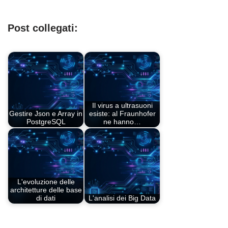
Post collegati:
Il virus a ultrasuoni
Gestire Json e Array in
esiste: al Fraunhofer
PostgreSQL
ne hanno…
L'evoluzione delle
architetture delle base
di dati
L'analisi dei Big Data