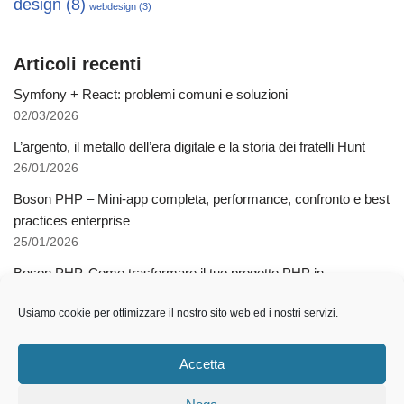
design
(8)
webdesign
(3)
Articoli recenti
Symfony + React: problemi comuni e soluzioni
02/03/2026
L’argento, il metallo dell’era digitale e la storia dei fratelli Hunt
26/01/2026
Boson PHP – Mini-app completa, performance, confronto e best
practices enterprise
25/01/2026
Boson PHP. Come trasformare il tuo progetto PHP in
applicazioni native multipiattaforma
Usiamo cookie per ottimizzare il nostro sito web ed i nostri servizi.
03/12/2025
Come l’AI libera dalla schiavitù della specializzazione
Accetta
12/11/2025