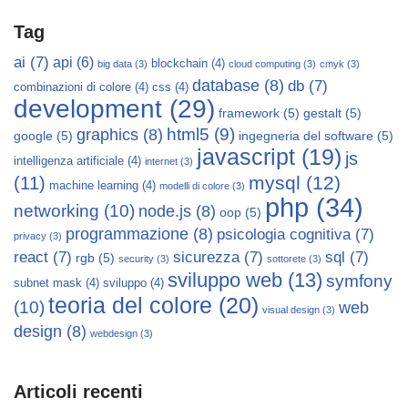
Tag
ai
(7)
api
(6)
blockchain
(4)
big data
(3)
cloud computing
(3)
cmyk
(3)
database
(8)
db
(7)
combinazioni di colore
(4)
css
(4)
development
(29)
framework
(5)
gestalt
(5)
html5
(9)
graphics
(8)
google
(5)
ingegneria del software
(5)
javascript
(19)
js
intelligenza artificiale
(4)
internet
(3)
mysql
(12)
(11)
machine learning
(4)
modelli di colore
(3)
php
(34)
networking
(10)
node.js
(8)
oop
(5)
programmazione
(8)
psicologia cognitiva
(7)
privacy
(3)
react
(7)
sicurezza
(7)
sql
(7)
rgb
(5)
security
(3)
sottorete
(3)
sviluppo web
(13)
symfony
subnet mask
(4)
sviluppo
(4)
teoria del colore
(20)
(10)
web
visual design
(3)
design
(8)
webdesign
(3)
Articoli recenti