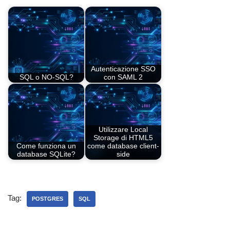
Autenticazione SSO
SQL o NO-SQL?
con SAML 2
Utilizzare Local
Storage di HTML5
Come funziona un
come database client-
database SQLite?
side
Tag:
POSTGRES
SQL