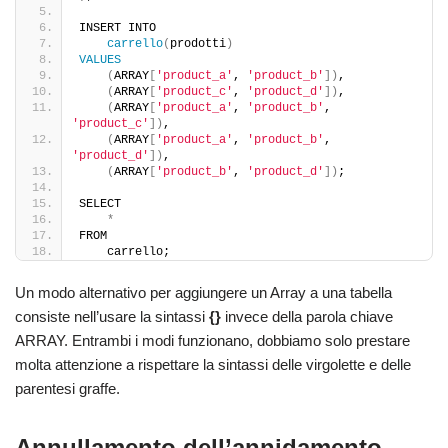
INSERT INTO
carrello
(
prodotti
)
VALUES
(
ARRAY
[
'product_a'
, 
'product_b'
])
,
(
ARRAY
[
'product_c'
, 
'product_d'
])
,
(
ARRAY
[
'product_a'
, 
'product_b'
, 
'product_c'
])
,
(
ARRAY
[
'product_a'
, 
'product_b'
, 
'product_d'
])
,
(
ARRAY
[
'product_b'
, 
'product_d'
])
;
SELECT
*
FROM
    carrello;
Un modo alternativo per aggiungere un Array a una tabella
consiste nell’usare la sintassi
{}
invece della parola chiave
ARRAY. Entrambi i modi funzionano, dobbiamo solo prestare
molta attenzione a rispettare la sintassi delle virgolette e delle
parentesi graffe.
Annullamento dell’annidamento