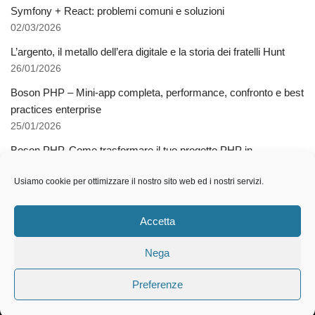
Symfony + React: problemi comuni e soluzioni
02/03/2026
L’argento, il metallo dell’era digitale e la storia dei fratelli Hunt
26/01/2026
Boson PHP – Mini-app completa, performance, confronto e best
practices enterprise
25/01/2026
Boson PHP. Come trasformare il tuo progetto PHP in
applicazioni native multipiattaforma
Usiamo cookie per ottimizzare il nostro sito web ed i nostri servizi.
03/12/2025
Come l’AI libera dalla schiavitù della specializzazione
Accetta
12/11/2025
Nega
Preferenze
2021 © Gianluca Tramontana