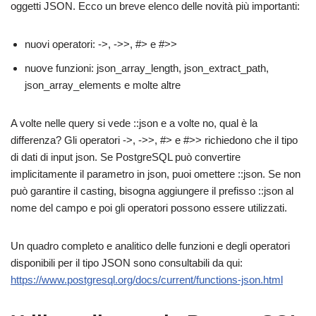
oggetti JSON. Ecco un breve elenco delle novità più importanti:
nuovi operatori: ->, ->>, #> e #>>
nuove funzioni: json_array_length, json_extract_path,
json_array_elements e molte altre
A volte nelle query si vede ::json e a volte no, qual è la
differenza? Gli operatori ->, ->>, #> e #>> richiedono che il tipo
di dati di input json. Se PostgreSQL può convertire
implicitamente il parametro in json, puoi omettere ::json. Se non
può garantire il casting, bisogna aggiungere il prefisso ::json al
nome del campo e poi gli operatori possono essere utilizzati.
Un quadro completo e analitico delle funzioni e degli operatori
disponibili per il tipo JSON sono consultabili da qui:
https://www.postgresql.org/docs/current/functions-json.html