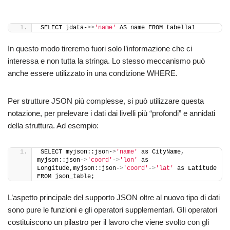
SELECT jdata-
>>
'name'
 AS name FROM tabella1
In questo modo tireremo fuori solo l’informazione che ci
interessa e non tutta la stringa. Lo stesso meccanismo può
anche essere utilizzato in una condizione WHERE.
Per strutture JSON più complesse, si può utilizzare questa
notazione, per prelevare i dati dai livelli più “profondi” e annidati
della struttura. Ad esempio:
SELECT myjson::json-
>
'name'
 as CityName, 
myjson::json-
>
'coord'
-
>
'lon'
 as 
Longitude,myjson::json-
>
'coord'
-
>
'lat'
 as Latitude 
FROM json_table;
L’aspetto principale del supporto JSON oltre al nuovo tipo di dati
sono pure le funzioni e gli operatori supplementari. Gli operatori
costituiscono un pilastro per il lavoro che viene svolto con gli