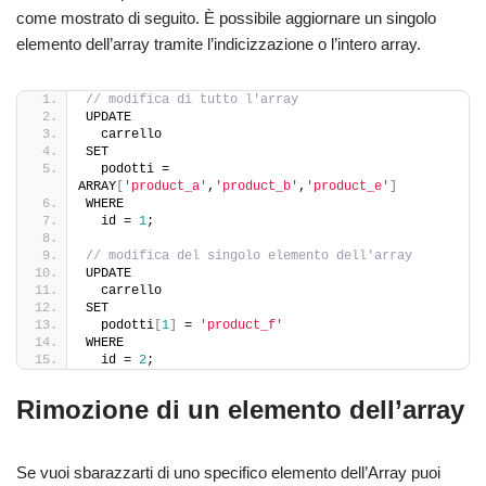
come mostrato di seguito. È possibile aggiornare un singolo
elemento dell’array tramite l’indicizzazione o l’intero array.
// modifica di tutto l'array
UPDATE
  carrello
SET
  podotti = 
ARRAY
[
'product_a'
,
'product_b'
,
'product_e'
]
WHERE
  id = 
1
;
// modifica del singolo elemento dell'array
UPDATE 
  carrello
SET
  podotti
[
1
]
 = 
'product_f'
WHERE
  id = 
2
;
Rimozione di un elemento dell’array
Se vuoi sbarazzarti di uno specifico elemento dell’Array puoi