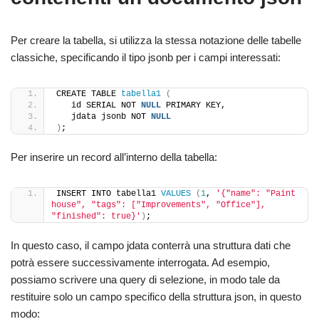
Per creare la tabella, si utilizza la stessa notazione delle tabelle
classiche, specificando il tipo jsonb per i campi interessati:
CREATE TABLE 
tabella1
(
   id SERIAL NOT 
NULL
 PRIMARY KEY,
   jdata jsonb NOT 
NULL
)
;
Per inserire un record all’interno della tabella:
INSERT INTO tabella1 
VALUES
(
1
, 
'{"name": "Paint 
house", "tags": ["Improvements", "Office"], 
"finished": true}'
)
;
In questo caso, il campo jdata conterrà una struttura dati che
potrà essere successivamente interrogata. Ad esempio,
possiamo scrivere una query di selezione, in modo tale da
restituire solo un campo specifico della struttura json, in questo
modo: