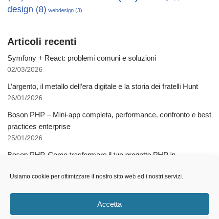
design
(8)
webdesign
(3)
Articoli recenti
Symfony + React: problemi comuni e soluzioni
02/03/2026
L’argento, il metallo dell’era digitale e la storia dei fratelli Hunt
26/01/2026
Boson PHP – Mini-app completa, performance, confronto e best
practices enterprise
25/01/2026
Boson PHP. Come trasformare il tuo progetto PHP in
applicazioni native multipiattaforma
Usiamo cookie per ottimizzare il nostro sito web ed i nostri servizi.
03/12/2025
Come l’AI libera dalla schiavitù della specializzazione
Accetta
12/11/2025