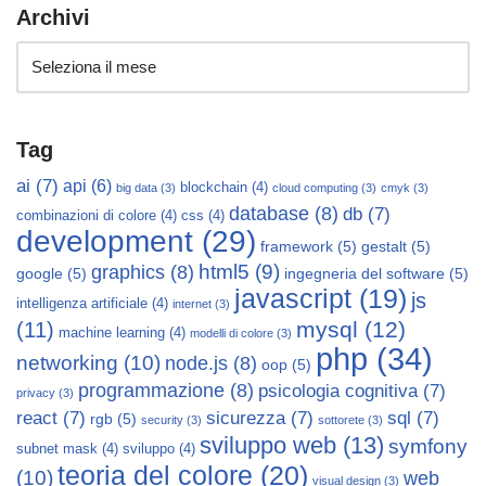
Archivi
Tag
ai
(7)
api
(6)
blockchain
(4)
big data
(3)
cloud computing
(3)
cmyk
(3)
database
(8)
db
(7)
combinazioni di colore
(4)
css
(4)
development
(29)
framework
(5)
gestalt
(5)
html5
(9)
graphics
(8)
google
(5)
ingegneria del software
(5)
javascript
(19)
js
intelligenza artificiale
(4)
internet
(3)
mysql
(12)
(11)
machine learning
(4)
modelli di colore
(3)
php
(34)
networking
(10)
node.js
(8)
oop
(5)
programmazione
(8)
psicologia cognitiva
(7)
privacy
(3)
react
(7)
sicurezza
(7)
sql
(7)
rgb
(5)
security
(3)
sottorete
(3)
sviluppo web
(13)
symfony
subnet mask
(4)
sviluppo
(4)
teoria del colore
(20)
(10)
web
visual design
(3)