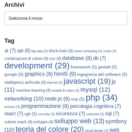
Archivi
Tag
ai
(7)
api
(6)
blockchain
(4)
big data
(3)
cloud computing
(3)
cmyk
(3)
database
(8)
db
(7)
combinazioni di colore
(4)
css
(4)
development
(29)
framework
(5)
gestalt
(5)
html5
(9)
graphics
(8)
google
(5)
ingegneria del software
(5)
javascript
(19)
js
intelligenza artificiale
(4)
internet
(3)
mysql
(12)
(11)
machine learning
(4)
modelli di colore
(3)
php
(34)
networking
(10)
node.js
(8)
oop
(5)
programmazione
(8)
psicologia cognitiva
(7)
privacy
(3)
react
(7)
sicurezza
(7)
sql
(7)
rgb
(5)
security
(3)
sottorete
(3)
sviluppo web
(13)
symfony
subnet mask
(4)
sviluppo
(4)
teoria del colore
(20)
(10)
web
visual design
(3)