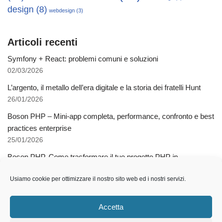
design
(8)
webdesign
(3)
Articoli recenti
Symfony + React: problemi comuni e soluzioni
02/03/2026
L’argento, il metallo dell’era digitale e la storia dei fratelli Hunt
26/01/2026
Boson PHP – Mini-app completa, performance, confronto e best
practices enterprise
25/01/2026
Boson PHP. Come trasformare il tuo progetto PHP in
applicazioni native multipiattaforma
Usiamo cookie per ottimizzare il nostro sito web ed i nostri servizi.
03/12/2025
Come l’AI libera dalla schiavitù della specializzazione
Accetta
12/11/2025