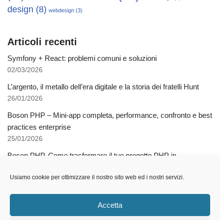
design
(8)
webdesign
(3)
Articoli recenti
Symfony + React: problemi comuni e soluzioni
02/03/2026
L’argento, il metallo dell’era digitale e la storia dei fratelli Hunt
26/01/2026
Boson PHP – Mini-app completa, performance, confronto e best
practices enterprise
25/01/2026
Boson PHP. Come trasformare il tuo progetto PHP in
applicazioni native multipiattaforma
Usiamo cookie per ottimizzare il nostro sito web ed i nostri servizi.
03/12/2025
Come l’AI libera dalla schiavitù della specializzazione
Accetta
12/11/2025