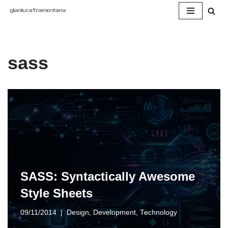
Vai
al
contenuto
sass
SASS: Syntactically Awesome
Style Sheets
09/11/2014
Design
,
Development
,
Technology