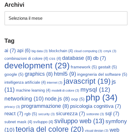
Archivi
Tag
ai
(7)
api
(6)
blockchain
(4)
big data
(3)
cloud computing
(3)
cmyk
(3)
database
(8)
db
(7)
combinazioni di colore
(4)
css
(4)
development
(29)
framework
(5)
gestalt
(5)
html5
(9)
graphics
(8)
google
(5)
ingegneria del software
(5)
javascript
(19)
js
intelligenza artificiale
(4)
internet
(3)
mysql
(12)
(11)
machine learning
(4)
modelli di colore
(3)
php
(34)
networking
(10)
node.js
(8)
oop
(5)
programmazione
(8)
psicologia cognitiva
(7)
privacy
(3)
react
(7)
sicurezza
(7)
sql
(7)
rgb
(5)
security
(3)
sottorete
(3)
sviluppo web
(13)
symfony
subnet mask
(4)
sviluppo
(4)
teoria del colore
(20)
(10)
web
visual design
(3)