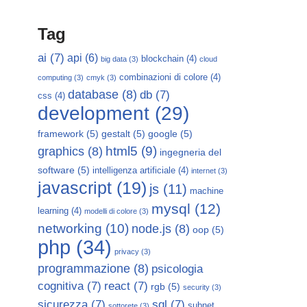
Tag
ai
(7)
api
(6)
blockchain
(4)
big data
(3)
cloud
combinazioni di colore
(4)
computing
(3)
cmyk
(3)
database
(8)
db
(7)
css
(4)
development
(29)
framework
(5)
gestalt
(5)
google
(5)
html5
(9)
graphics
(8)
ingegneria del
software
(5)
intelligenza artificiale
(4)
internet
(3)
javascript
(19)
js
(11)
machine
mysql
(12)
learning
(4)
modelli di colore
(3)
networking
(10)
node.js
(8)
oop
(5)
php
(34)
privacy
(3)
programmazione
(8)
psicologia
cognitiva
(7)
react
(7)
rgb
(5)
security
(3)
sicurezza
(7)
sql
(7)
subnet
sottorete
(3)