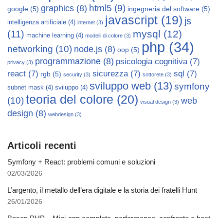
html5
(9)
graphics
(8)
google
(5)
ingegneria del software
(5)
javascript
(19)
js
intelligenza artificiale
(4)
internet
(3)
mysql
(12)
(11)
machine learning
(4)
modelli di colore
(3)
php
(34)
networking
(10)
node.js
(8)
oop
(5)
programmazione
(8)
psicologia cognitiva
(7)
privacy
(3)
react
(7)
sicurezza
(7)
sql
(7)
rgb
(5)
security
(3)
sottorete
(3)
sviluppo web
(13)
symfony
subnet mask
(4)
sviluppo
(4)
teoria del colore
(20)
(10)
web
visual design
(3)
design
(8)
webdesign
(3)
Articoli recenti
Symfony + React: problemi comuni e soluzioni
02/03/2026
L’argento, il metallo dell’era digitale e la storia dei fratelli Hunt
26/01/2026