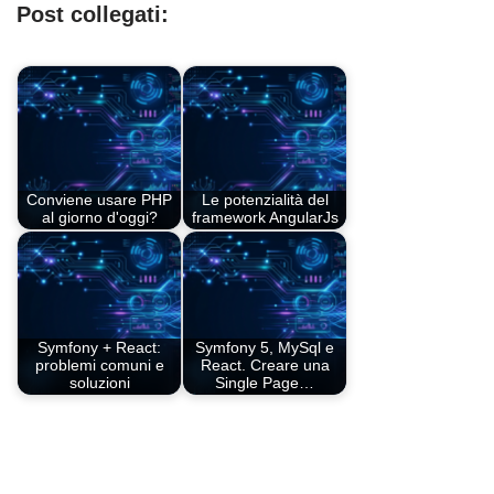
Post collegati:
Conviene usare PHP
Le potenzialità del
al giorno d'oggi?
framework AngularJs
Symfony + React:
Symfony 5, MySql e
problemi comuni e
React. Creare una
soluzioni
Single Page…