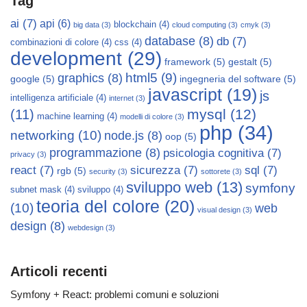
Tag
ai
(7)
api
(6)
blockchain
(4)
big data
(3)
cloud computing
(3)
cmyk
(3)
database
(8)
db
(7)
combinazioni di colore
(4)
css
(4)
development
(29)
framework
(5)
gestalt
(5)
html5
(9)
graphics
(8)
google
(5)
ingegneria del software
(5)
javascript
(19)
js
intelligenza artificiale
(4)
internet
(3)
mysql
(12)
(11)
machine learning
(4)
modelli di colore
(3)
php
(34)
networking
(10)
node.js
(8)
oop
(5)
programmazione
(8)
psicologia cognitiva
(7)
privacy
(3)
react
(7)
sicurezza
(7)
sql
(7)
rgb
(5)
security
(3)
sottorete
(3)
sviluppo web
(13)
symfony
subnet mask
(4)
sviluppo
(4)
teoria del colore
(20)
(10)
web
visual design
(3)
design
(8)
webdesign
(3)
Articoli recenti
Symfony + React: problemi comuni e soluzioni