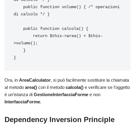
    public function volume() { /* operazioni 
di calcolo */ }

    public function calcola() {

        return $this->area() + $this-
>volume();

    }

}
Ora, in
AreaCalculator
, si può facilmente sostituire la chiamata
al metodo
area()
con il metodo
calcola()
e verificare se l’oggetto
è un’istanza di
GestioneInterfacciaForme
e non
InterfacciaForme
.
Dependency Inversion Principle