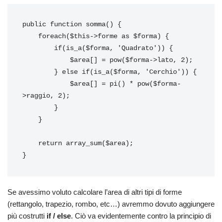
public function somma() {

    foreach($this->forme as $forma) {

        if(is_a($forma, 'Quadrato')) {

            $area[] = pow($forma->lato, 2);

        } else if(is_a($forma, 'Cerchio')) {

            $area[] = pi() * pow($forma-
>raggio, 2);

        }

    }

    return array_sum($area);

}
Se avessimo voluto calcolare l’area di altri tipi di forme
(rettangolo, trapezio, rombo, etc…) avremmo dovuto aggiungere
più costrutti
if / else
. Ciò va evidentemente contro la principio di