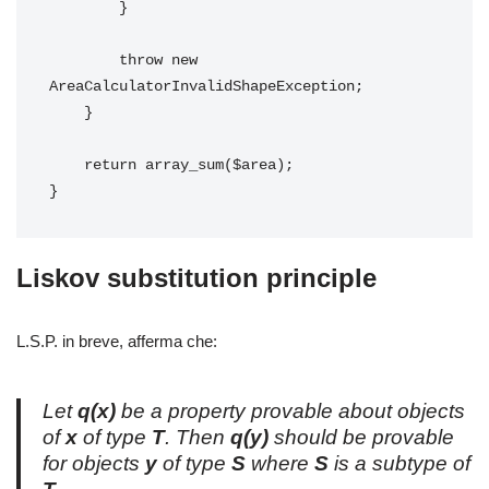
        }

        throw new 
AreaCalculatorInvalidShapeException;

    }

    return array_sum($area);

}
Liskov substitution principle
L.S.P. in breve, afferma che:
Let
q(x)
be a property provable about objects
of
x
of type
T
. Then
q(y)
should be provable
for objects
y
of type
S
where
S
is a subtype of