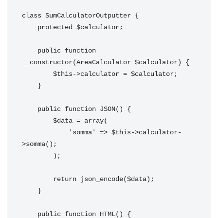
class SumCalculatorOutputter {

    protected $calculator;

    public function 
__constructor(AreaCalculator $calculator) {

        $this->calculator = $calculator;

    }

    public function JSON() {

        $data = array(

            'somma' => $this->calculator-
>somma();

        );

        return json_encode($data);

    }

    public function HTML() {
