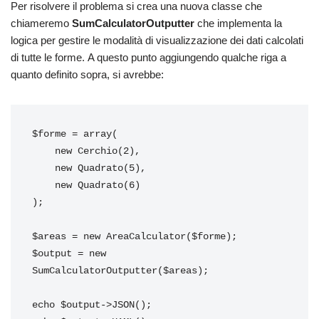
Per risolvere il problema si crea una nuova classe che
chiameremo
SumCalculatorOutputter
che implementa la
logica per gestire le modalità di visualizzazione dei dati calcolati
di tutte le forme. A questo punto aggiungendo qualche riga a
quanto definito sopra, si avrebbe:
$forme = array(

    new Cerchio(2),

    new Quadrato(5),

    new Quadrato(6)

);

$areas = new AreaCalculator($forme);

$output = new 
SumCalculatorOutputter($areas);

echo $output->JSON();
