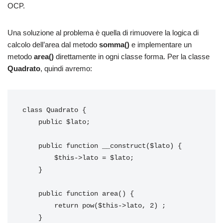
OCP.
Una soluzione al problema è quella di rimuovere la logica di
calcolo dell’area dal metodo
somma()
e implementare un
metodo
area()
direttamente in ogni classe forma. Per la classe
Quadrato
, quindi avremo:
class Quadrato { 

    public $lato; 

    public function __construct($lato) { 

        $this->lato = $lato; 

    } 

    public function area() { 

        return pow($this->lato, 2) ; 

    } 
