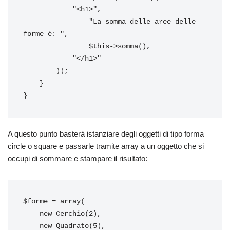
            "<h1>",

                "La somma delle aree delle 
forme è: ",

                $this->somma(),

            "</h1>"

        ));

    }

}
A questo punto basterà istanziare degli oggetti di tipo forma
circle o square e passarle tramite array a un oggetto che si
occupi di sommare e stampare il risultato:
$forme = array(

    new Cerchio(2),

    new Quadrato(5),
