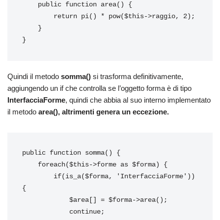
    public function area() {

        return pi() * pow($this->raggio, 2);

    }

}
Quindi il metodo
somma()
si trasforma definitivamente,
aggiungendo un if che controlla se l’oggetto forma è di tipo
InterfacciaForme
, quindi che abbia al suo interno implementato
il metodo
area(), altrimenti genera un eccezione.
public function somma() {

    foreach($this->forme as $forma) {

        if(is_a($forma, 'InterfacciaForme')) 
{

            $area[] = $forma->area();

            continue;
