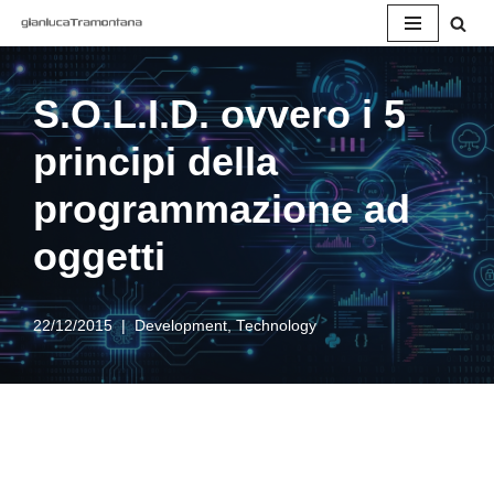
Vai
al
S.O.L.I.D. ovvero i 5
contenuto
principi della
programmazione ad
oggetti
22/12/2015
Development
,
Technology