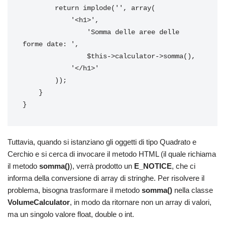
        return implode('', array(

            '<h1>',

                'Somma delle aree delle 
forme date: ',

                $this->calculator->somma(),

            '</h1>'

        ));

    }

}
Tuttavia, quando si istanziano gli oggetti di tipo Quadrato e
Cerchio e si cerca di invocare il metodo HTML (il quale richiama
il metodo
somma()
), verrà prodotto un
E_NOTICE
, che ci
informa della conversione di array di stringhe. Per risolvere il
problema, bisogna trasformare il metodo
somma()
nella classe
VolumeCalculator
, in modo da ritornare non un array di valori,
ma un singolo valore float, double o int.