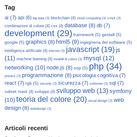
Tag
ai
(7)
api
(6)
blockchain
(4)
big data
(3)
cloud computing
(3)
cmyk
(3)
database
(8)
db
(7)
combinazioni di colore
(4)
css
(4)
development
(29)
framework
(5)
gestalt
(5)
html5
(9)
graphics
(8)
google
(5)
ingegneria del software
(5)
javascript
(19)
js
intelligenza artificiale
(4)
internet
(3)
mysql
(12)
(11)
machine learning
(4)
modelli di colore
(3)
php
(34)
networking
(10)
node.js
(8)
oop
(5)
programmazione
(8)
psicologia cognitiva
(7)
privacy
(3)
react
(7)
sicurezza
(7)
sql
(7)
rgb
(5)
security
(3)
sottorete
(3)
sviluppo web
(13)
symfony
subnet mask
(4)
sviluppo
(4)
teoria del colore
(20)
(10)
web
visual design
(3)
design
(8)
webdesign
(3)
Articoli recenti