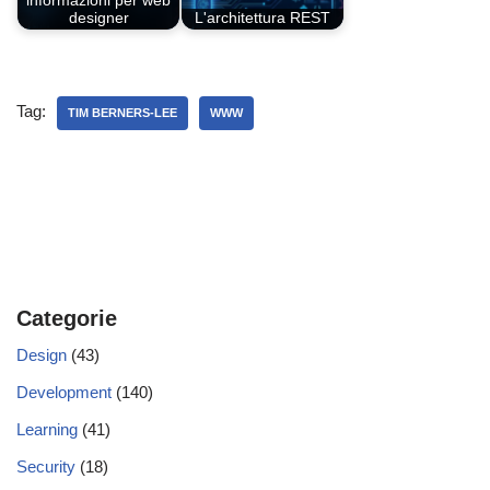
informazioni per web
designer
L'architettura REST
Tag:
TIM BERNERS-LEE
WWW
Categorie
Design
(43)
Development
(140)
Learning
(41)
Security
(18)