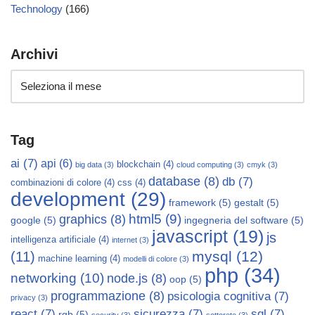
Technology
(166)
Archivi
Tag
ai
(7)
api
(6)
blockchain
(4)
big data
(3)
cloud computing
(3)
cmyk
(3)
database
(8)
db
(7)
combinazioni di colore
(4)
css
(4)
development
(29)
framework
(5)
gestalt
(5)
html5
(9)
graphics
(8)
google
(5)
ingegneria del software
(5)
javascript
(19)
js
intelligenza artificiale
(4)
internet
(3)
mysql
(12)
(11)
machine learning
(4)
modelli di colore
(3)
php
(34)
networking
(10)
node.js
(8)
oop
(5)
programmazione
(8)
psicologia cognitiva
(7)
privacy
(3)
react
(7)
sicurezza
(7)
sql
(7)
rgb
(5)