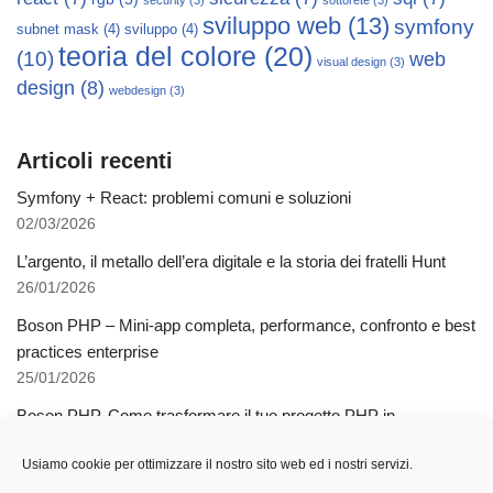
security
(3)
sottorete
(3)
sviluppo web
(13)
symfony
subnet mask
(4)
sviluppo
(4)
teoria del colore
(20)
(10)
web
visual design
(3)
design
(8)
webdesign
(3)
Articoli recenti
Symfony + React: problemi comuni e soluzioni
02/03/2026
L’argento, il metallo dell’era digitale e la storia dei fratelli Hunt
26/01/2026
Boson PHP – Mini-app completa, performance, confronto e best
practices enterprise
25/01/2026
Boson PHP. Come trasformare il tuo progetto PHP in
applicazioni native multipiattaforma
Usiamo cookie per ottimizzare il nostro sito web ed i nostri servizi.
03/12/2025