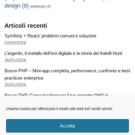
design
(8)
webdesign
(3)
Articoli recenti
Symfony + React: problemi comuni e soluzioni
02/03/2026
L’argento, il metallo dell’era digitale e la storia dei fratelli Hunt
26/01/2026
Boson PHP – Mini-app completa, performance, confronto e best
practices enterprise
25/01/2026
Boson PHP. Come trasformare il tuo progetto PHP in
applicazioni native multipiattaforma
Usiamo cookie per ottimizzare il nostro sito web ed i nostri servizi.
03/12/2025
Come l’AI libera dalla schiavitù della specializzazione
Accetta
12/11/2025