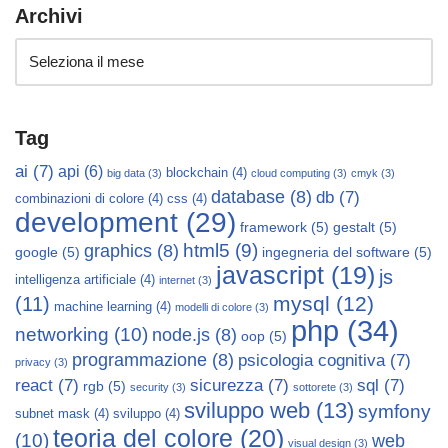
Archivi
Tag
ai
(7)
api
(6)
blockchain
(4)
big data
(3)
cloud computing
(3)
cmyk
(3)
database
(8)
db
(7)
combinazioni di colore
(4)
css
(4)
development
(29)
framework
(5)
gestalt
(5)
html5
(9)
graphics
(8)
google
(5)
ingegneria del software
(5)
javascript
(19)
js
intelligenza artificiale
(4)
internet
(3)
mysql
(12)
(11)
machine learning
(4)
modelli di colore
(3)
php
(34)
networking
(10)
node.js
(8)
oop
(5)
programmazione
(8)
psicologia cognitiva
(7)
privacy
(3)
react
(7)
sicurezza
(7)
sql
(7)
rgb
(5)
security
(3)
sottorete
(3)
sviluppo web
(13)
symfony
subnet mask
(4)
sviluppo
(4)
teoria del colore
(20)
(10)
web
visual design
(3)