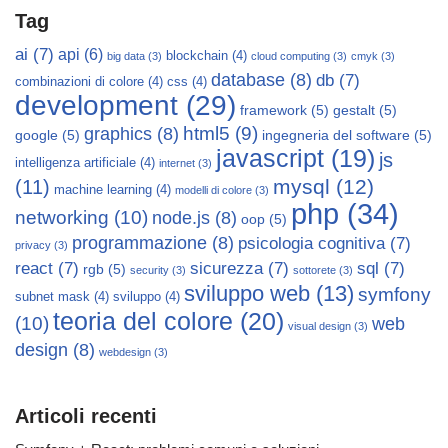
Tag
ai
(7)
api
(6)
blockchain
(4)
big data
(3)
cloud computing
(3)
cmyk
(3)
database
(8)
db
(7)
combinazioni di colore
(4)
css
(4)
development
(29)
framework
(5)
gestalt
(5)
html5
(9)
graphics
(8)
google
(5)
ingegneria del software
(5)
javascript
(19)
js
intelligenza artificiale
(4)
internet
(3)
mysql
(12)
(11)
machine learning
(4)
modelli di colore
(3)
php
(34)
networking
(10)
node.js
(8)
oop
(5)
programmazione
(8)
psicologia cognitiva
(7)
privacy
(3)
react
(7)
sicurezza
(7)
sql
(7)
rgb
(5)
security
(3)
sottorete
(3)
sviluppo web
(13)
symfony
subnet mask
(4)
sviluppo
(4)
teoria del colore
(20)
(10)
web
visual design
(3)
design
(8)
webdesign
(3)
Articoli recenti