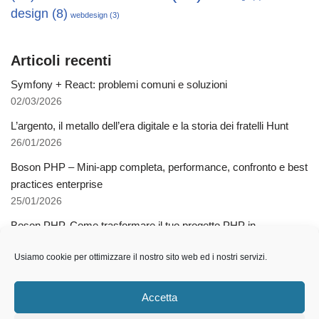
design
(8)
webdesign
(3)
Articoli recenti
Symfony + React: problemi comuni e soluzioni
02/03/2026
L’argento, il metallo dell’era digitale e la storia dei fratelli Hunt
26/01/2026
Boson PHP – Mini-app completa, performance, confronto e best
practices enterprise
25/01/2026
Boson PHP. Come trasformare il tuo progetto PHP in
applicazioni native multipiattaforma
Usiamo cookie per ottimizzare il nostro sito web ed i nostri servizi.
03/12/2025
Come l’AI libera dalla schiavitù della specializzazione
Accetta
12/11/2025