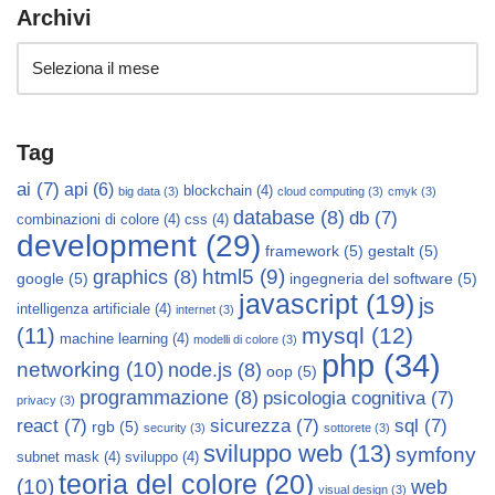
Archivi
Tag
ai
(7)
api
(6)
blockchain
(4)
big data
(3)
cloud computing
(3)
cmyk
(3)
database
(8)
db
(7)
combinazioni di colore
(4)
css
(4)
development
(29)
framework
(5)
gestalt
(5)
html5
(9)
graphics
(8)
google
(5)
ingegneria del software
(5)
javascript
(19)
js
intelligenza artificiale
(4)
internet
(3)
mysql
(12)
(11)
machine learning
(4)
modelli di colore
(3)
php
(34)
networking
(10)
node.js
(8)
oop
(5)
programmazione
(8)
psicologia cognitiva
(7)
privacy
(3)
react
(7)
sicurezza
(7)
sql
(7)
rgb
(5)
security
(3)
sottorete
(3)
sviluppo web
(13)
symfony
subnet mask
(4)
sviluppo
(4)
teoria del colore
(20)
(10)
web
visual design
(3)