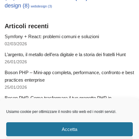
design
(8)
webdesign
(3)
Articoli recenti
Symfony + React: problemi comuni e soluzioni
02/03/2026
L’argento, il metallo dell’era digitale e la storia dei fratelli Hunt
26/01/2026
Boson PHP – Mini-app completa, performance, confronto e best
practices enterprise
25/01/2026
Boson PHP. Come trasformare il tuo progetto PHP in
applicazioni native multipiattaforma
Usiamo cookie per ottimizzare il nostro sito web ed i nostri servizi.
03/12/2025
Come l’AI libera dalla schiavitù della specializzazione
Accetta
12/11/2025