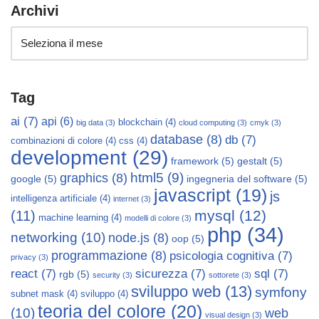
Archivi
Tag
ai
(7)
api
(6)
blockchain
(4)
big data
(3)
cloud computing
(3)
cmyk
(3)
database
(8)
db
(7)
combinazioni di colore
(4)
css
(4)
development
(29)
framework
(5)
gestalt
(5)
html5
(9)
graphics
(8)
google
(5)
ingegneria del software
(5)
javascript
(19)
js
intelligenza artificiale
(4)
internet
(3)
mysql
(12)
(11)
machine learning
(4)
modelli di colore
(3)
php
(34)
networking
(10)
node.js
(8)
oop
(5)
programmazione
(8)
psicologia cognitiva
(7)
privacy
(3)
react
(7)
sicurezza
(7)
sql
(7)
rgb
(5)
security
(3)
sottorete
(3)
sviluppo web
(13)
symfony
subnet mask
(4)
sviluppo
(4)
teoria del colore
(20)
(10)
web
visual design
(3)