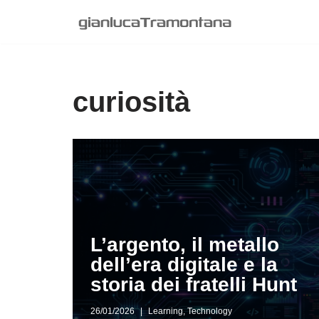
Vai
al
contenuto
curiosità
L’argento, il metallo
dell’era digitale e la
storia dei fratelli Hunt
26/01/2026
Learning
,
Technology