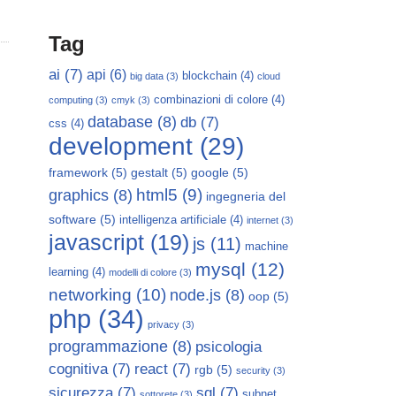
Tag
ai
(7)
api
(6)
blockchain
(4)
big data
(3)
cloud
combinazioni di colore
(4)
computing
(3)
cmyk
(3)
database
(8)
db
(7)
css
(4)
development
(29)
framework
(5)
gestalt
(5)
google
(5)
html5
(9)
graphics
(8)
ingegneria del
software
(5)
intelligenza artificiale
(4)
internet
(3)
javascript
(19)
js
(11)
machine
mysql
(12)
learning
(4)
modelli di colore
(3)
networking
(10)
node.js
(8)
oop
(5)
php
(34)
privacy
(3)
programmazione
(8)
psicologia
cognitiva
(7)
react
(7)
rgb
(5)
security
(3)
sicurezza
(7)
sql
(7)
subnet
sottorete
(3)