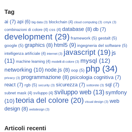
Tag
ai
(7)
api
(6)
blockchain
(4)
big data
(3)
cloud computing
(3)
cmyk
(3)
database
(8)
db
(7)
combinazioni di colore
(4)
css
(4)
development
(29)
framework
(5)
gestalt
(5)
html5
(9)
graphics
(8)
google
(5)
ingegneria del software
(5)
javascript
(19)
js
intelligenza artificiale
(4)
internet
(3)
mysql
(12)
(11)
machine learning
(4)
modelli di colore
(3)
php
(34)
networking
(10)
node.js
(8)
oop
(5)
programmazione
(8)
psicologia cognitiva
(7)
privacy
(3)
react
(7)
sicurezza
(7)
sql
(7)
rgb
(5)
security
(3)
sottorete
(3)
sviluppo web
(13)
symfony
subnet mask
(4)
sviluppo
(4)
teoria del colore
(20)
(10)
web
visual design
(3)
design
(8)
webdesign
(3)
Articoli recenti