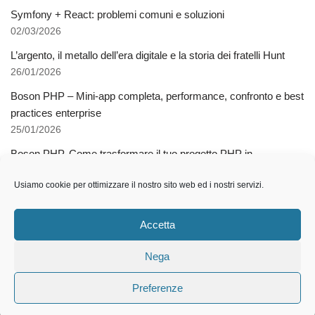
Symfony + React: problemi comuni e soluzioni
02/03/2026
L’argento, il metallo dell’era digitale e la storia dei fratelli Hunt
26/01/2026
Boson PHP – Mini-app completa, performance, confronto e best
practices enterprise
25/01/2026
Boson PHP. Come trasformare il tuo progetto PHP in
applicazioni native multipiattaforma
Usiamo cookie per ottimizzare il nostro sito web ed i nostri servizi.
03/12/2025
Come l’AI libera dalla schiavitù della specializzazione
Accetta
12/11/2025
Nega
Preferenze
2021 © Gianluca Tramontana