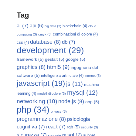
Tag
ai
(7)
api
(6)
blockchain
(4)
big data
(3)
cloud
combinazioni di colore
(4)
computing
(3)
cmyk
(3)
database
(8)
db
(7)
css
(4)
development
(29)
framework
(5)
gestalt
(5)
google
(5)
html5
(9)
graphics
(8)
ingegneria del
software
(5)
intelligenza artificiale
(4)
internet
(3)
javascript
(19)
js
(11)
machine
mysql
(12)
learning
(4)
modelli di colore
(3)
networking
(10)
node.js
(8)
oop
(5)
php
(34)
privacy
(3)
programmazione
(8)
psicologia
cognitiva
(7)
react
(7)
rgb
(5)
security
(3)
sicurezza
(7)
sql
(7)
subnet
sottorete
(3)