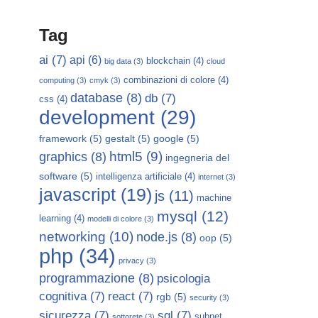
Tag
ai
(7)
api
(6)
blockchain
(4)
big data
(3)
cloud
combinazioni di colore
(4)
computing
(3)
cmyk
(3)
database
(8)
db
(7)
css
(4)
development
(29)
framework
(5)
gestalt
(5)
google
(5)
html5
(9)
graphics
(8)
ingegneria del
software
(5)
intelligenza artificiale
(4)
internet
(3)
javascript
(19)
js
(11)
machine
mysql
(12)
learning
(4)
modelli di colore
(3)
networking
(10)
node.js
(8)
oop
(5)
php
(34)
privacy
(3)
programmazione
(8)
psicologia
cognitiva
(7)
react
(7)
rgb
(5)
security
(3)
sicurezza
(7)
sql
(7)
subnet
sottorete
(3)