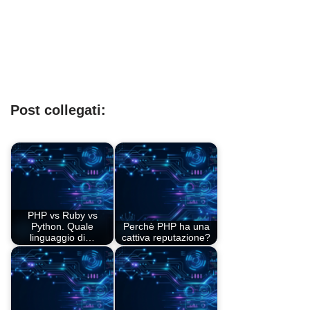
Post collegati:
PHP vs Ruby vs
Python. Quale
Perchè PHP ha una
linguaggio di…
cattiva reputazione?