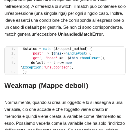
nell’esempio). A differenza di switch, il match può contenere solo
un’espressione (una singola riga) per ogni singolo caso. Inoltre,
deve esserci una condizione che corrisponda all’espressione o
un caso di
default
per gestirla. Se non ci sono corrispondenze,
match genera un’eccezione
UnhandledMatchError
.
$status = 
match
(
$request_method
)
{
'post'
 =
>
 $
this
-
>
handlePost
()
,
'get'
, 
'head'
 =
>
  $
this
-
>
handleGet
()
,
    default =
>
 throw 
new
\
Exception
(
'Unsupported'
)
,
}
;
Weakmap (Mappe deboli)
Normalmente, quando si crea un oggetto e lo si assegna a una
variabile, ciò che accade è che l’oggetto viene creato in
memoria e quindi viene creata la variabile come riferimento ad
esso. Possiamo vederla come la variabile che ha solo l’indirizzo