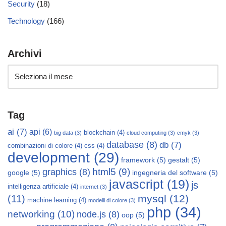
Security
(18)
Technology
(166)
Archivi
Tag
ai
(7)
api
(6)
blockchain
(4)
big data
(3)
cloud computing
(3)
cmyk
(3)
database
(8)
db
(7)
combinazioni di colore
(4)
css
(4)
development
(29)
framework
(5)
gestalt
(5)
html5
(9)
graphics
(8)
google
(5)
ingegneria del software
(5)
javascript
(19)
js
intelligenza artificiale
(4)
internet
(3)
mysql
(12)
(11)
machine learning
(4)
modelli di colore
(3)
php
(34)
networking
(10)
node.js
(8)
oop
(5)