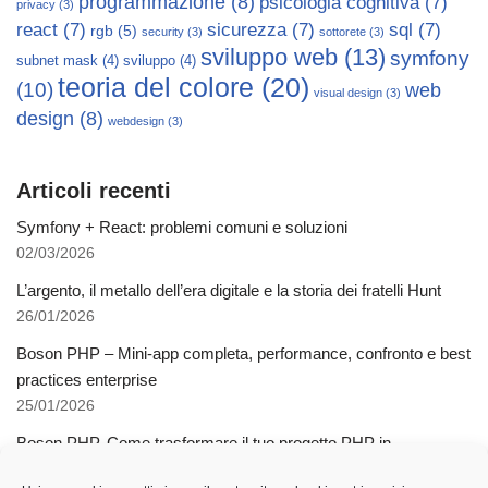
programmazione
(8)
psicologia cognitiva
(7)
privacy
(3)
react
(7)
sicurezza
(7)
sql
(7)
rgb
(5)
security
(3)
sottorete
(3)
sviluppo web
(13)
symfony
subnet mask
(4)
sviluppo
(4)
teoria del colore
(20)
(10)
web
visual design
(3)
design
(8)
webdesign
(3)
Articoli recenti
Symfony + React: problemi comuni e soluzioni
02/03/2026
L’argento, il metallo dell’era digitale e la storia dei fratelli Hunt
26/01/2026
Boson PHP – Mini-app completa, performance, confronto e best
practices enterprise
25/01/2026
Boson PHP. Come trasformare il tuo progetto PHP in
applicazioni native multipiattaforma