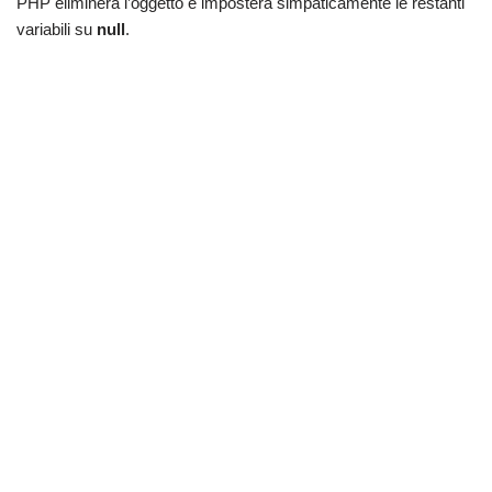
PHP eliminerà l’oggetto e imposterà simpaticamente le restanti
variabili su
null
.