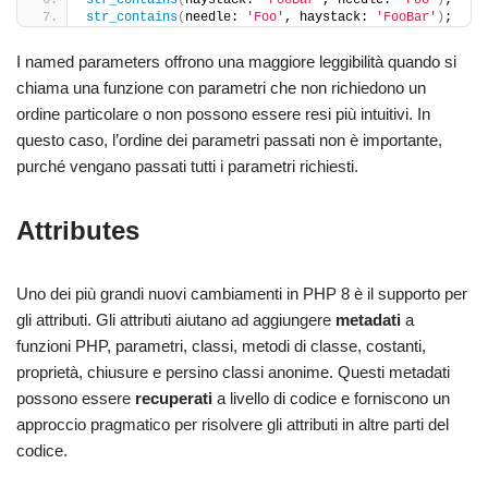
str_contains
(
haystack: 
'FooBar'
, needle: 
'Foo'
)
;
str_contains
(
needle: 
'Foo'
, haystack: 
'FooBar'
)
;
I named parameters offrono una maggiore leggibilità quando si
chiama una funzione con parametri che non richiedono un
ordine particolare o non possono essere resi più intuitivi. In
questo caso, l’ordine dei parametri passati non è importante,
purché vengano passati tutti i parametri richiesti.
Attributes
Uno dei più grandi nuovi cambiamenti in PHP 8 è il supporto per
gli attributi. Gli attributi aiutano ad aggiungere
metadati
a
funzioni PHP, parametri, classi, metodi di classe, costanti,
proprietà, chiusure e persino classi anonime. Questi metadati
possono essere
recuperati
a livello di codice e forniscono un
approccio pragmatico per risolvere gli attributi in altre parti del
codice.