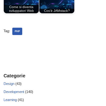
Come si diventa
sviluppatori Web
Cos'è JAMstack?
Tag:
PHP
Categorie
Design
(43)
Development
(140)
Learning
(41)