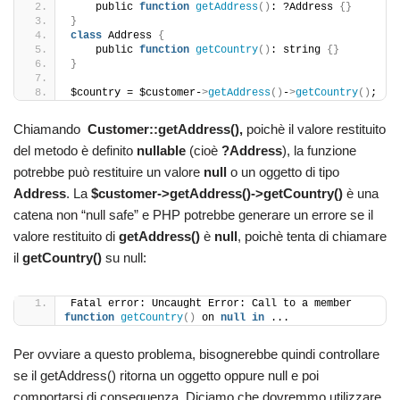
    public 
function
getAddress
()
: ?Address 
{}
}
class
 Address 
{
    public 
function
getCountry
()
: string 
{}
}
$country = $customer-
>
getAddress
()
-
>
getCountry
()
;
Chiamando
Customer::getAddress(),
poichè il valore restituito
del metodo è definito
nullable
(cioè
?Address
), la funzione
potrebbe può restituire un valore
null
o un oggetto di tipo
Address
. La
$customer->getAddress()->getCountry()
è una
catena non “null safe” e PHP potrebbe generare un errore se il
valore restituito di
getAddress()
è
null
, poichè tenta di chiamare
il
getCountry()
su null:
Fatal error: Uncaught Error: Call to a member 
function
getCountry
()
 on 
null
in
 ...
Per ovviare a questo problema, bisognerebbe quindi controllare
se il getAddress() ritorna un oggetto oppure null e poi
comportarsi di conseguenza. Diciamo che dovremmo utilizzare