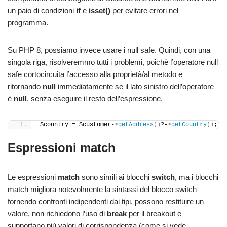
un paio di condizioni
if
e
isset()
per evitare errori nel
programma.
Su PHP 8, possiamo invece usare i null safe. Quindi, con una
singola riga, risolveremmo tutti i problemi, poichè l’operatore null
safe cortocircuita l’accesso alla proprietà/al metodo e
ritornando
null
immediatamente se il lato sinistro dell’operatore
è
null
, senza eseguire il resto dell’espressione.
$country = $customer-
>
getAddress
()
?-
>
getCountry
()
;
Espressioni match
Le espressioni
match
sono simili ai blocchi
switch
, ma i blocchi
match migliora notevolmente la sintassi del blocco switch
fornendo confronti indipendenti dai tipi, possono restituire un
valore, non richiedono l’uso di
break
per il breakout e
supportano più valori di corrispondenza (come si vede