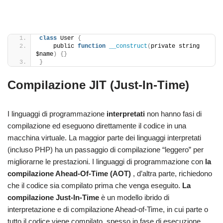
class
 User 
{
    public 
function
__construct
(
private string 
$name
)
{}
}
Compilazione JIT (Just-In-Time)
I linguaggi di programmazione
interpretati
non hanno fasi di
compilazione ed eseguono direttamente il codice in una
macchina virtuale. La maggior parte dei linguaggi interpretati
(incluso PHP) ha un passaggio di compilazione “leggero” per
migliorarne le prestazioni. I linguaggi di programmazione con
la
compilazione Ahead-Of-Time (AOT)
, d’altra parte, richiedono
che il codice sia compilato prima che venga eseguito.
La
compilazione Just-In-Time
è un modello ibrido di
interpretazione e di compilazione Ahead-of-Time, in cui parte o
tutto il codice viene compilato, spesso in fase di esecuzione,