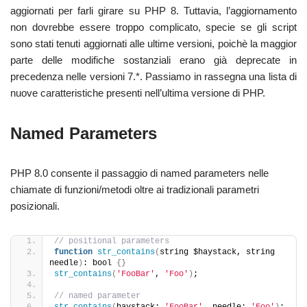
aggiornati per farli girare su PHP 8. Tuttavia, l’aggiornamento
non dovrebbe essere troppo complicato, specie se gli script
sono stati tenuti aggiornati alle ultime versioni, poichè la maggior
parte delle modifiche sostanziali erano già deprecate in
precedenza nelle versioni 7.*. Passiamo in rassegna una lista di
nuove caratteristiche presenti nell’ultima versione di PHP.
Named Parameters
PHP 8.0 consente il passaggio di named parameters nelle
chiamate di funzioni/metodi oltre ai tradizionali parametri
posizionali.
// positional parameters
function
str_contains
(
string $haystack, string 
needle
)
: bool 
{}
str_contains
(
'FooBar'
, 
'Foo'
)
;
// named parameter