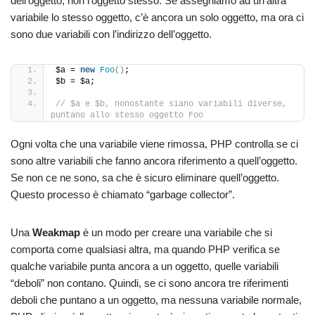
dell’oggetto, non l’oggetto stesso. Se assegniamo ad un’altra
variabile lo stesso oggetto, c’è ancora un solo oggetto, ma ora ci
sono due variabili con l’indirizzo dell’oggetto.
$a = 
new
Foo
()
;
$b = $a;
// $a e $b, nonostante siano variabili diverse, 
puntano allo stesso oggetto Foo
Ogni volta che una variabile viene rimossa, PHP controlla se ci
sono altre variabili che fanno ancora riferimento a quell’oggetto.
Se non ce ne sono, sa che è sicuro eliminare quell’oggetto.
Questo processo è chiamato “garbage collector”.
Una
Weakmap
è un modo per creare una variabile che si
comporta come qualsiasi altra, ma quando PHP verifica se
qualche variabile punta ancora a un oggetto, quelle variabili
“deboli” non contano. Quindi, se ci sono ancora tre riferimenti
deboli che puntano a un oggetto, ma nessuna variabile normale,