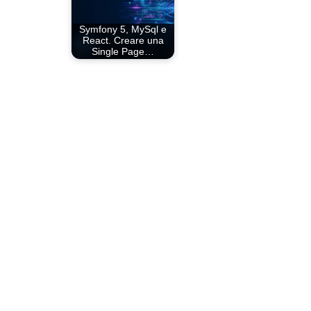
Symfony 5, MySql e
React. Creare una
Single Page…