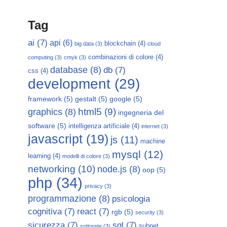
Tag
ai
(7)
api
(6)
blockchain
(4)
big data
(3)
cloud
combinazioni di colore
(4)
computing
(3)
cmyk
(3)
database
(8)
db
(7)
css
(4)
development
(29)
framework
(5)
gestalt
(5)
google
(5)
html5
(9)
graphics
(8)
ingegneria del
software
(5)
intelligenza artificiale
(4)
internet
(3)
javascript
(19)
js
(11)
machine
mysql
(12)
learning
(4)
modelli di colore
(3)
networking
(10)
node.js
(8)
oop
(5)
php
(34)
privacy
(3)
programmazione
(8)
psicologia
cognitiva
(7)
react
(7)
rgb
(5)
security
(3)
sicurezza
(7)
sql
(7)
subnet
sottorete
(3)