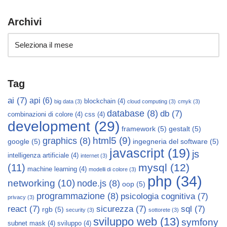
Archivi
Tag
ai
(7)
api
(6)
blockchain
(4)
big data
(3)
cloud computing
(3)
cmyk
(3)
database
(8)
db
(7)
combinazioni di colore
(4)
css
(4)
development
(29)
framework
(5)
gestalt
(5)
html5
(9)
graphics
(8)
google
(5)
ingegneria del software
(5)
javascript
(19)
js
intelligenza artificiale
(4)
internet
(3)
mysql
(12)
(11)
machine learning
(4)
modelli di colore
(3)
php
(34)
networking
(10)
node.js
(8)
oop
(5)
programmazione
(8)
psicologia cognitiva
(7)
privacy
(3)
react
(7)
sicurezza
(7)
sql
(7)
rgb
(5)
security
(3)
sottorete
(3)
sviluppo web
(13)
symfony
subnet mask
(4)
sviluppo
(4)