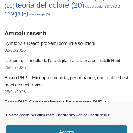
teoria del colore
(20)
(10)
web
visual design
(3)
design
(8)
webdesign
(3)
Articoli recenti
Symfony + React: problemi comuni e soluzioni
02/03/2026
L’argento, il metallo dell’era digitale e la storia dei fratelli Hunt
26/01/2026
Boson PHP – Mini-app completa, performance, confronto e best
practices enterprise
25/01/2026
Boson PHP. Come trasformare il tuo progetto PHP in
applicazioni native multipiattaforma
Usiamo cookie per ottimizzare il nostro sito web ed i nostri servizi.
03/12/2025
Come l’AI libera dalla schiavitù della specializzazione
Accetta