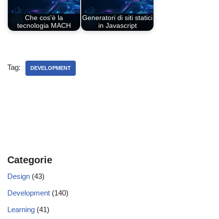
Che cos'è la
Generatori di siti statici
tecnologia MACH
in Javascript
Tag:
DEVELOPMENT
Categorie
Design
(43)
Development
(140)
Learning
(41)