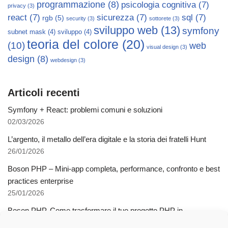
programmazione
(8)
psicologia cognitiva
(7)
privacy
(3)
react
(7)
sicurezza
(7)
sql
(7)
rgb
(5)
security
(3)
sottorete
(3)
sviluppo web
(13)
symfony
subnet mask
(4)
sviluppo
(4)
teoria del colore
(20)
(10)
web
visual design
(3)
design
(8)
webdesign
(3)
Articoli recenti
Symfony + React: problemi comuni e soluzioni
02/03/2026
L’argento, il metallo dell’era digitale e la storia dei fratelli Hunt
26/01/2026
Boson PHP – Mini-app completa, performance, confronto e best
practices enterprise
25/01/2026
Boson PHP. Come trasformare il tuo progetto PHP in
applicazioni native multipiattaforma