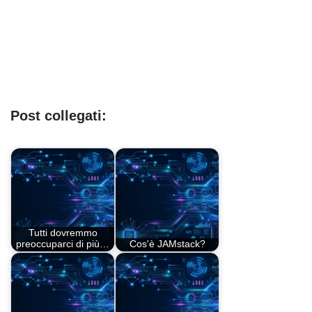
Post collegati:
Tutti dovremmo
preoccuparci di più…
Cos'è JAMstack?