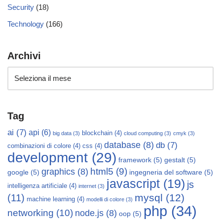
Security
(18)
Technology
(166)
Archivi
Tag
ai
(7)
api
(6)
blockchain
(4)
big data
(3)
cloud computing
(3)
cmyk
(3)
database
(8)
db
(7)
combinazioni di colore
(4)
css
(4)
development
(29)
framework
(5)
gestalt
(5)
html5
(9)
graphics
(8)
google
(5)
ingegneria del software
(5)
javascript
(19)
js
intelligenza artificiale
(4)
internet
(3)
mysql
(12)
(11)
machine learning
(4)
modelli di colore
(3)
php
(34)
networking
(10)
node.js
(8)
oop
(5)