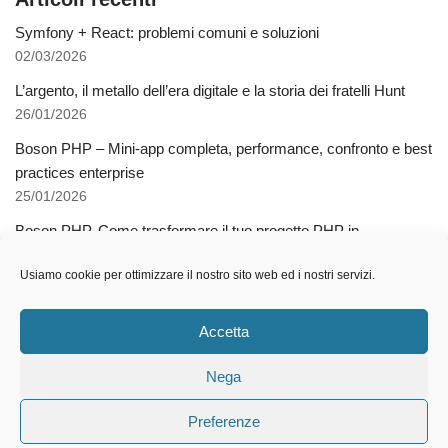
Symfony + React: problemi comuni e soluzioni
02/03/2026
L’argento, il metallo dell’era digitale e la storia dei fratelli Hunt
26/01/2026
Boson PHP – Mini-app completa, performance, confronto e best
practices enterprise
25/01/2026
Boson PHP. Come trasformare il tuo progetto PHP in
applicazioni native multipiattaforma
Usiamo cookie per ottimizzare il nostro sito web ed i nostri servizi.
03/12/2025
Come l’AI libera dalla schiavitù della specializzazione
Accetta
12/11/2025
Nega
Preferenze