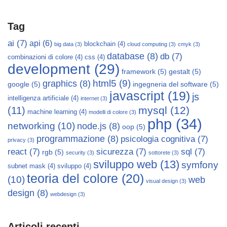
Tag
ai
(7)
api
(6)
blockchain
(4)
big data
(3)
cloud computing
(3)
cmyk
(3)
database
(8)
db
(7)
combinazioni di colore
(4)
css
(4)
development
(29)
framework
(5)
gestalt
(5)
html5
(9)
graphics
(8)
google
(5)
ingegneria del software
(5)
javascript
(19)
js
intelligenza artificiale
(4)
internet
(3)
mysql
(12)
(11)
machine learning
(4)
modelli di colore
(3)
php
(34)
networking
(10)
node.js
(8)
oop
(5)
programmazione
(8)
psicologia cognitiva
(7)
privacy
(3)
react
(7)
sicurezza
(7)
sql
(7)
rgb
(5)
security
(3)
sottorete
(3)
sviluppo web
(13)
symfony
subnet mask
(4)
sviluppo
(4)
teoria del colore
(20)
(10)
web
visual design
(3)
design
(8)
webdesign
(3)
Articoli recenti