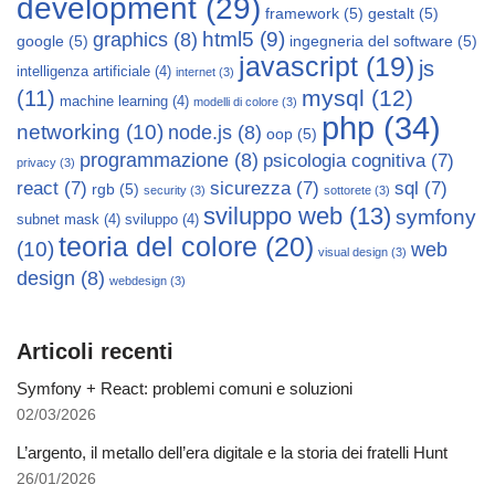
development
(29)
framework
(5)
gestalt
(5)
html5
(9)
graphics
(8)
google
(5)
ingegneria del software
(5)
javascript
(19)
js
intelligenza artificiale
(4)
internet
(3)
mysql
(12)
(11)
machine learning
(4)
modelli di colore
(3)
php
(34)
networking
(10)
node.js
(8)
oop
(5)
programmazione
(8)
psicologia cognitiva
(7)
privacy
(3)
react
(7)
sicurezza
(7)
sql
(7)
rgb
(5)
security
(3)
sottorete
(3)
sviluppo web
(13)
symfony
subnet mask
(4)
sviluppo
(4)
teoria del colore
(20)
(10)
web
visual design
(3)
design
(8)
webdesign
(3)
Articoli recenti
Symfony + React: problemi comuni e soluzioni
02/03/2026
L’argento, il metallo dell’era digitale e la storia dei fratelli Hunt
26/01/2026