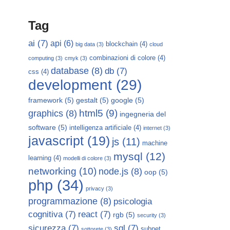
Tag
ai
(7)
api
(6)
blockchain
(4)
big data
(3)
cloud
combinazioni di colore
(4)
computing
(3)
cmyk
(3)
database
(8)
db
(7)
css
(4)
development
(29)
framework
(5)
gestalt
(5)
google
(5)
html5
(9)
graphics
(8)
ingegneria del
software
(5)
intelligenza artificiale
(4)
internet
(3)
javascript
(19)
js
(11)
machine
mysql
(12)
learning
(4)
modelli di colore
(3)
networking
(10)
node.js
(8)
oop
(5)
php
(34)
privacy
(3)
programmazione
(8)
psicologia
cognitiva
(7)
react
(7)
rgb
(5)
security
(3)
sicurezza
(7)
sql
(7)
subnet
sottorete
(3)