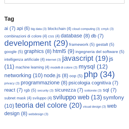
Tag
ai
(7)
api
(6)
blockchain
(4)
big data
(3)
cloud computing
(3)
cmyk
(3)
database
(8)
db
(7)
combinazioni di colore
(4)
css
(4)
development
(29)
framework
(5)
gestalt
(5)
html5
(9)
graphics
(8)
google
(5)
ingegneria del software
(5)
javascript
(19)
js
intelligenza artificiale
(4)
internet
(3)
mysql
(12)
(11)
machine learning
(4)
modelli di colore
(3)
php
(34)
networking
(10)
node.js
(8)
oop
(5)
programmazione
(8)
psicologia cognitiva
(7)
privacy
(3)
react
(7)
sicurezza
(7)
sql
(7)
rgb
(5)
security
(3)
sottorete
(3)
sviluppo web
(13)
symfony
subnet mask
(4)
sviluppo
(4)
teoria del colore
(20)
(10)
web
visual design
(3)
design
(8)
webdesign
(3)