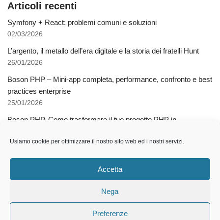
Articoli recenti
Symfony + React: problemi comuni e soluzioni
02/03/2026
L’argento, il metallo dell’era digitale e la storia dei fratelli Hunt
26/01/2026
Boson PHP – Mini-app completa, performance, confronto e best
practices enterprise
25/01/2026
Boson PHP. Come trasformare il tuo progetto PHP in
applicazioni native multipiattaforma
Usiamo cookie per ottimizzare il nostro sito web ed i nostri servizi.
03/12/2025
Come l’AI libera dalla schiavitù della specializzazione
Accetta
12/11/2025
Nega
Preferenze