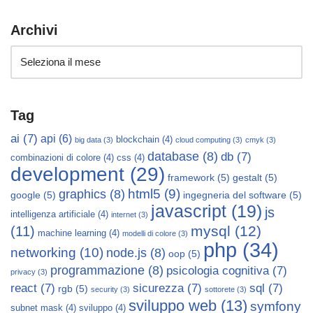
Archivi
Tag
ai
(7)
api
(6)
blockchain
(4)
big data
(3)
cloud computing
(3)
cmyk
(3)
database
(8)
db
(7)
combinazioni di colore
(4)
css
(4)
development
(29)
framework
(5)
gestalt
(5)
html5
(9)
graphics
(8)
google
(5)
ingegneria del software
(5)
javascript
(19)
js
intelligenza artificiale
(4)
internet
(3)
mysql
(12)
(11)
machine learning
(4)
modelli di colore
(3)
php
(34)
networking
(10)
node.js
(8)
oop
(5)
programmazione
(8)
psicologia cognitiva
(7)
privacy
(3)
react
(7)
sicurezza
(7)
sql
(7)
rgb
(5)
security
(3)
sottorete
(3)
sviluppo web
(13)
symfony
subnet mask
(4)
sviluppo
(4)