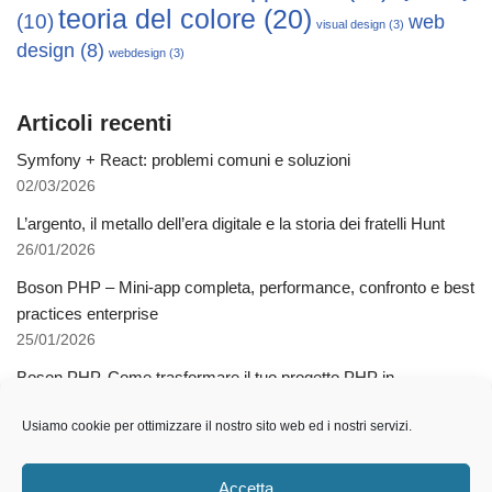
teoria del colore
(20)
(10)
web
visual design
(3)
design
(8)
webdesign
(3)
Articoli recenti
Symfony + React: problemi comuni e soluzioni
02/03/2026
L’argento, il metallo dell’era digitale e la storia dei fratelli Hunt
26/01/2026
Boson PHP – Mini-app completa, performance, confronto e best
practices enterprise
25/01/2026
Boson PHP. Come trasformare il tuo progetto PHP in
applicazioni native multipiattaforma
Usiamo cookie per ottimizzare il nostro sito web ed i nostri servizi.
03/12/2025
Come l’AI libera dalla schiavitù della specializzazione
Accetta