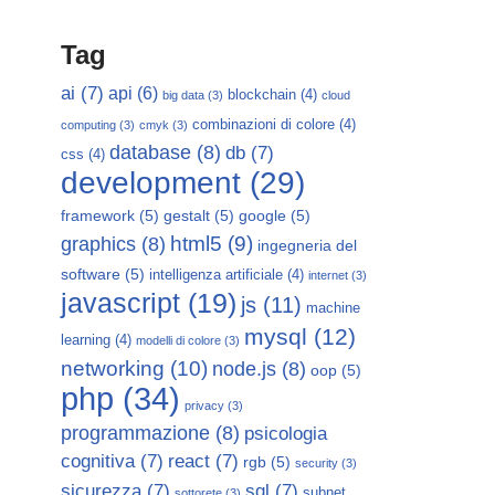
Tag
ai
(7)
api
(6)
blockchain
(4)
big data
(3)
cloud
combinazioni di colore
(4)
computing
(3)
cmyk
(3)
database
(8)
db
(7)
css
(4)
development
(29)
framework
(5)
gestalt
(5)
google
(5)
html5
(9)
graphics
(8)
ingegneria del
software
(5)
intelligenza artificiale
(4)
internet
(3)
javascript
(19)
js
(11)
machine
mysql
(12)
learning
(4)
modelli di colore
(3)
networking
(10)
node.js
(8)
oop
(5)
php
(34)
privacy
(3)
programmazione
(8)
psicologia
cognitiva
(7)
react
(7)
rgb
(5)
security
(3)
sicurezza
(7)
sql
(7)
subnet
sottorete
(3)