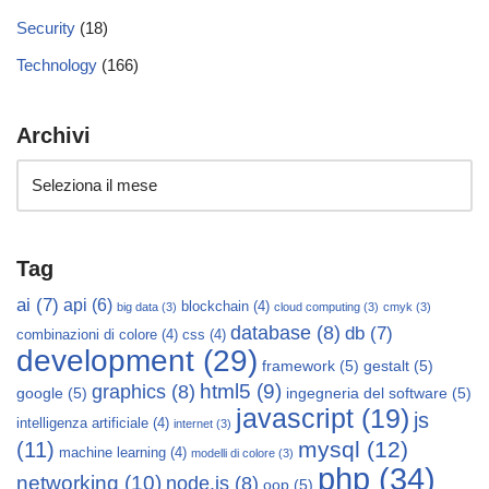
Security
(18)
Technology
(166)
Archivi
Tag
ai
(7)
api
(6)
blockchain
(4)
big data
(3)
cloud computing
(3)
cmyk
(3)
database
(8)
db
(7)
combinazioni di colore
(4)
css
(4)
development
(29)
framework
(5)
gestalt
(5)
html5
(9)
graphics
(8)
google
(5)
ingegneria del software
(5)
javascript
(19)
js
intelligenza artificiale
(4)
internet
(3)
mysql
(12)
(11)
machine learning
(4)
modelli di colore
(3)
php
(34)
networking
(10)
node.js
(8)
oop
(5)