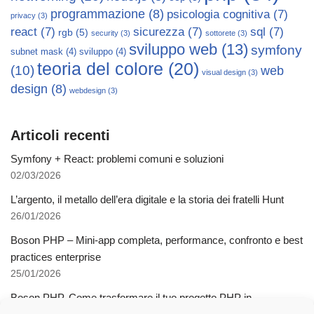
programmazione
(8)
psicologia cognitiva
(7)
privacy
(3)
react
(7)
sicurezza
(7)
sql
(7)
rgb
(5)
security
(3)
sottorete
(3)
sviluppo web
(13)
symfony
subnet mask
(4)
sviluppo
(4)
teoria del colore
(20)
(10)
web
visual design
(3)
design
(8)
webdesign
(3)
Articoli recenti
Symfony + React: problemi comuni e soluzioni
02/03/2026
L’argento, il metallo dell’era digitale e la storia dei fratelli Hunt
26/01/2026
Boson PHP – Mini-app completa, performance, confronto e best
practices enterprise
25/01/2026
Boson PHP. Come trasformare il tuo progetto PHP in