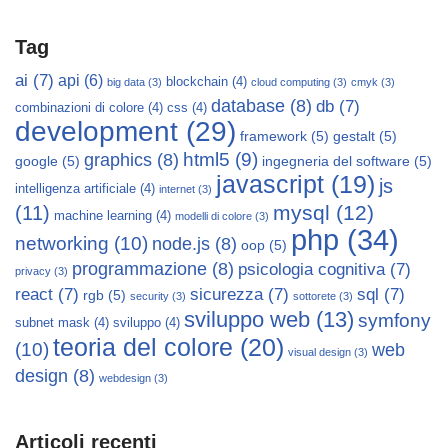
Tag
ai
(7)
api
(6)
blockchain
(4)
big data
(3)
cloud computing
(3)
cmyk
(3)
database
(8)
db
(7)
combinazioni di colore
(4)
css
(4)
development
(29)
framework
(5)
gestalt
(5)
html5
(9)
graphics
(8)
google
(5)
ingegneria del software
(5)
javascript
(19)
js
intelligenza artificiale
(4)
internet
(3)
mysql
(12)
(11)
machine learning
(4)
modelli di colore
(3)
php
(34)
networking
(10)
node.js
(8)
oop
(5)
programmazione
(8)
psicologia cognitiva
(7)
privacy
(3)
react
(7)
sicurezza
(7)
sql
(7)
rgb
(5)
security
(3)
sottorete
(3)
sviluppo web
(13)
symfony
subnet mask
(4)
sviluppo
(4)
teoria del colore
(20)
(10)
web
visual design
(3)
design
(8)
webdesign
(3)
Articoli recenti