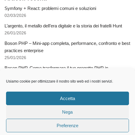
Symfony + React: problemi comuni e soluzioni
02/03/2026
L’argento, il metallo dell’era digitale e la storia dei fratelli Hunt
26/01/2026
Boson PHP – Mini-app completa, performance, confronto e best
practices enterprise
25/01/2026
Boson PHP. Come trasformare il tuo progetto PHP in
applicazioni native multipiattaforma
Usiamo cookie per ottimizzare il nostro sito web ed i nostri servizi.
03/12/2025
Come l’AI libera dalla schiavitù della specializzazione
Accetta
12/11/2025
Nega
Preferenze
2021 © Gianluca Tramontana