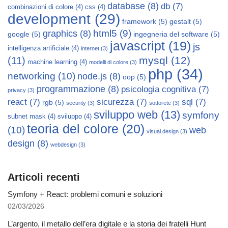
database
(8)
db
(7)
combinazioni di colore
(4)
css
(4)
development
(29)
framework
(5)
gestalt
(5)
html5
(9)
graphics
(8)
google
(5)
ingegneria del software
(5)
javascript
(19)
js
intelligenza artificiale
(4)
internet
(3)
mysql
(12)
(11)
machine learning
(4)
modelli di colore
(3)
php
(34)
networking
(10)
node.js
(8)
oop
(5)
programmazione
(8)
psicologia cognitiva
(7)
privacy
(3)
react
(7)
sicurezza
(7)
sql
(7)
rgb
(5)
security
(3)
sottorete
(3)
sviluppo web
(13)
symfony
subnet mask
(4)
sviluppo
(4)
teoria del colore
(20)
(10)
web
visual design
(3)
design
(8)
webdesign
(3)
Articoli recenti
Symfony + React: problemi comuni e soluzioni
02/03/2026
L’argento, il metallo dell’era digitale e la storia dei fratelli Hunt