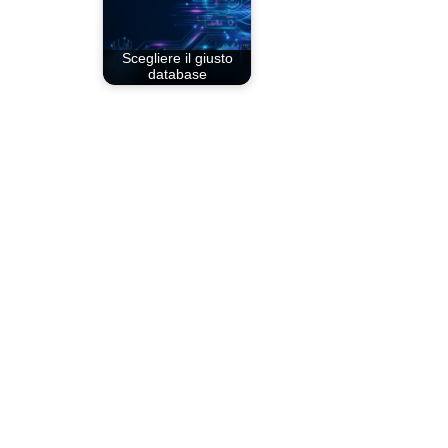
Scegliere il giusto
database