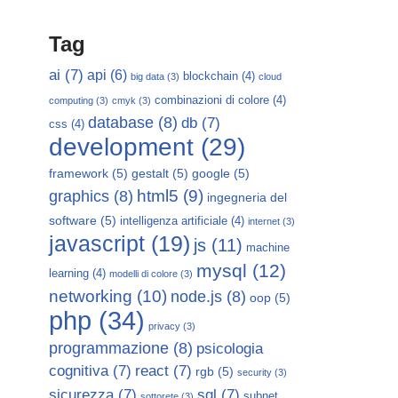
Tag
ai
(7)
api
(6)
blockchain
(4)
big data
(3)
cloud
combinazioni di colore
(4)
computing
(3)
cmyk
(3)
database
(8)
db
(7)
css
(4)
development
(29)
framework
(5)
gestalt
(5)
google
(5)
html5
(9)
graphics
(8)
ingegneria del
software
(5)
intelligenza artificiale
(4)
internet
(3)
javascript
(19)
js
(11)
machine
mysql
(12)
learning
(4)
modelli di colore
(3)
networking
(10)
node.js
(8)
oop
(5)
php
(34)
privacy
(3)
programmazione
(8)
psicologia
cognitiva
(7)
react
(7)
rgb
(5)
security
(3)
sicurezza
(7)
sql
(7)
subnet
sottorete
(3)