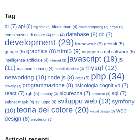
Tag
ai
(7)
api
(6)
blockchain
(4)
big data
(3)
cloud computing
(3)
cmyk
(3)
database
(8)
db
(7)
combinazioni di colore
(4)
css
(4)
development
(29)
framework
(5)
gestalt
(5)
html5
(9)
graphics
(8)
google
(5)
ingegneria del software
(5)
javascript
(19)
js
intelligenza artificiale
(4)
internet
(3)
mysql
(12)
(11)
machine learning
(4)
modelli di colore
(3)
php
(34)
networking
(10)
node.js
(8)
oop
(5)
programmazione
(8)
psicologia cognitiva
(7)
privacy
(3)
react
(7)
sicurezza
(7)
sql
(7)
rgb
(5)
security
(3)
sottorete
(3)
sviluppo web
(13)
symfony
subnet mask
(4)
sviluppo
(4)
teoria del colore
(20)
(10)
web
visual design
(3)
design
(8)
webdesign
(3)
Articoli recenti