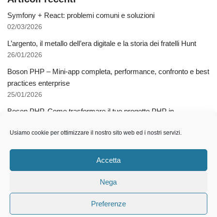
Symfony + React: problemi comuni e soluzioni
02/03/2026
L’argento, il metallo dell’era digitale e la storia dei fratelli Hunt
26/01/2026
Boson PHP – Mini-app completa, performance, confronto e best
practices enterprise
25/01/2026
Boson PHP. Come trasformare il tuo progetto PHP in
applicazioni native multipiattaforma
Usiamo cookie per ottimizzare il nostro sito web ed i nostri servizi.
03/12/2025
Come l’AI libera dalla schiavitù della specializzazione
Accetta
12/11/2025
Nega
Preferenze
2021 © Gianluca Tramontana