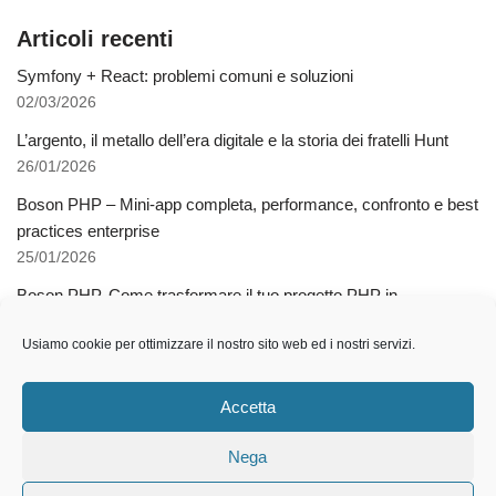
Articoli recenti
Symfony + React: problemi comuni e soluzioni
02/03/2026
L’argento, il metallo dell’era digitale e la storia dei fratelli Hunt
26/01/2026
Boson PHP – Mini-app completa, performance, confronto e best
practices enterprise
25/01/2026
Boson PHP. Come trasformare il tuo progetto PHP in
applicazioni native multipiattaforma
Usiamo cookie per ottimizzare il nostro sito web ed i nostri servizi.
03/12/2025
Come l’AI libera dalla schiavitù della specializzazione
Accetta
12/11/2025
Nega