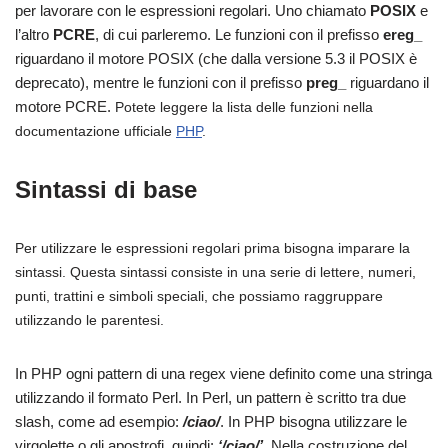
per lavorare con le espressioni regolari. Uno chiamato
POSIX
e
l’altro
PCRE
, di cui parleremo. Le funzioni con il prefisso
ereg_
riguardano il motore POSIX (che dalla versione 5.3 il POSIX è
deprecato), mentre le funzioni con il prefisso
preg_
riguardano il
motore PCRE.
Potete leggere la lista delle funzioni nella
documentazione ufficiale
PHP
.
Sintassi di base
Per utilizzare le espressioni regolari prima bisogna imparare la
sintassi.
Questa sintassi consiste in una serie di lettere, numeri,
punti, trattini e simboli speciali, che possiamo raggruppare
utilizzando le parentesi.
In PHP ogni pattern di una regex viene definito come una stringa
utilizzando il formato Perl. In Perl, un pattern è scritto tra due
slash, come ad esempio:
/ciao/
. In PHP bisogna utilizzare le
virgolette o gli apostrofi, quindi:
‘/ciao/’
. Nella costruzione del