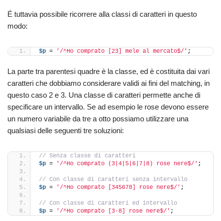
É tuttavia possibile ricorrere alla classi di caratteri in questo
modo:
$p
 = 
'/^Ho comprato [23] mele al mercato$/'
;
La parte tra parentesi quadre è la classe, ed è costituita dai vari
caratteri che dobbiamo considerare validi ai fini del matching, in
questo caso 2 e 3. Una classe di caratteri permette anche di
specificare un intervallo. Se ad esempio le rose devono essere
un numero variabile da tre a otto possiamo utilizzare una
qualsiasi delle seguenti tre soluzioni:
// Senza classe di caratteri
$p
 = 
'/^Ho comprato (3|4|5|6|7|8) rose nere$/'
;
// Con classe di caratteri senza intervallo
$p
 = 
'/^Ho comprato [345678] rose nere$/'
;
// Con classe di caratteri ed intervallo
$p
 = 
'/^Ho comprato [3-8] rose nere$/'
;