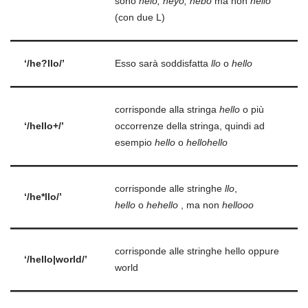
sono
helo, heyo, hebo
ma non
hello
(con due L)
‘/he?llo/’
Esso sarà soddisfatta
llo
o
hello
corrisponde alla stringa
hello
o più
‘/
hello
+/’
occorrenze della stringa, quindi ad
esempio
hello
o
h
ellohello
corrisponde alle stringhe
llo
,
‘/he*llo/’
hello
o
hehello
, ma non
hellooo
corrisponde alle stringhe hello oppure
‘/hello|world/’
world