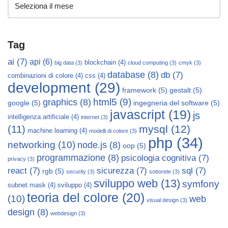
Tag
ai
(7)
api
(6)
blockchain
(4)
big data
(3)
cloud computing
(3)
cmyk
(3)
database
(8)
db
(7)
combinazioni di colore
(4)
css
(4)
development
(29)
framework
(5)
gestalt
(5)
html5
(9)
graphics
(8)
google
(5)
ingegneria del software
(5)
javascript
(19)
js
intelligenza artificiale
(4)
internet
(3)
mysql
(12)
(11)
machine learning
(4)
modelli di colore
(3)
php
(34)
networking
(10)
node.js
(8)
oop
(5)
programmazione
(8)
psicologia cognitiva
(7)
privacy
(3)
react
(7)
sicurezza
(7)
sql
(7)
rgb
(5)
security
(3)
sottorete
(3)
sviluppo web
(13)
symfony
subnet mask
(4)
sviluppo
(4)
teoria del colore
(20)
(10)
web
visual design
(3)
design
(8)
webdesign
(3)