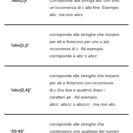
‘/abc{1}/’
Corrisponde alla stringa
abc
con solo
un’occorrenza di
c
alla fine. Esempio:
abc
, ma non
abcc
corrisponde alle stringhe che iniziano
per
ab
e finiscono per uno o più
‘/abc{1,}/’
occorrenze di
c
. Ad esempio,
corrisponde a
abc
o
abcc
corrisponde alle stringhe che iniziano
per ab e finiscono con occorrenze
‘/abc{2,4}/’
di
c
(tra due e quattro) dopo i
caratteri
ab
. Ad esempio,
abcc
,
abccc
o
abcccc
, ma non
abc.
corrisponde alle stringhe che
‘/
[0-9]
/’
contengono uno qualsiasi dei numeri