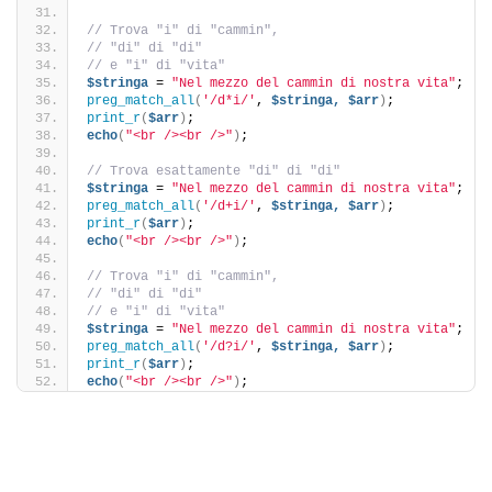
// Trova "i" di "cammin",
// "di" di "di"
// e "i" di "vita"
$stringa
 = 
"Nel mezzo del cammin di nostra vita"
;
preg_match_all
(
'/d*i/'
, 
$stringa,
$arr
)
;
print_r
(
$arr
)
;
echo
(
"<br /><br />"
)
;
// Trova esattamente "di" di "di"
$stringa
 = 
"Nel mezzo del cammin di nostra vita"
;
preg_match_all
(
'/d+i/'
, 
$stringa,
$arr
)
;
print_r
(
$arr
)
;
echo
(
"<br /><br />"
)
;
// Trova "i" di "cammin",
// "di" di "di"
// e "i" di "vita"
$stringa
 = 
"Nel mezzo del cammin di nostra vita"
;
preg_match_all
(
'/d?i/'
, 
$stringa,
$arr
)
;
print_r
(
$arr
)
;
echo
(
"<br /><br />"
)
;