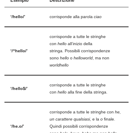
Esempio
Descrizione
‘/hello/’
corrisponde alla parola
ciao
corrisponde a tutte le stringhe
con
hello
all’inizio della
‘/^hello/’
stringa. Possibili corrispondenze
sono
hello
o
helloworld
, ma non
worldhello
corrisponde a tutte le stringhe
‘/hello$/’
con
hello
alla fine della stringa.
corrisponde a tutte le stringhe con
he,
un carattere qualsiasi,
e la
o
finale.
‘/he.o/’
Quindi possibili corrispondenze