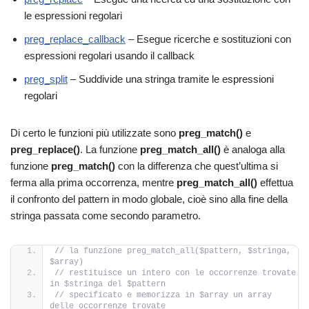
le espressioni regolari
preg_replace_callback
– Esegue ricerche e sostituzioni con
espressioni regolari usando il callback
preg_split
– Suddivide una stringa tramite le espressioni
regolari
Di certo le funzioni più utilizzate sono
preg_match()
e
preg_replace()
. La funzione
preg_match_all()
è analoga alla
funzione
preg_match
()
con la differenza che quest’ultima si
ferma alla prima occorrenza, mentre
preg_match_all
()
effettua
il confronto del pattern in modo globale, cioè sino alla fine della
stringa passata come secondo parametro.
// la funzione preg_match_all($pattern, $stringa, 
$array)
// restituisce un intero con le occorrenze trovate 
in $stringa del $pattern
// specificato e memorizza in $array un array 
delle occorrenze trovate