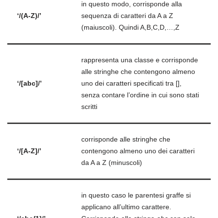
in questo modo, corrisponde alla
‘/(A-Z)/’
sequenza di caratteri da A a Z
(maiuscoli). Quindi A,B,C,D,…,Z
rappresenta una classe e corrisponde
alle stringhe che contengono almeno
‘/[abc]/’
uno dei caratteri specificati tra [],
senza contare l’ordine in cui sono stati
scritti
corrisponde alle stringhe che
‘/[A-Z]/’
contengono almeno uno dei caratteri
da A a Z (minuscoli)
in questo caso le parentesi graffe si
applicano all’ultimo carattere.