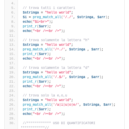
// trova tutti i caratteri
$stringa
 = 
"hello world"
;
$i
 = 
preg_match_all
(
'/./'
, 
$stringa,
$arr
)
;
echo
(
"$i<br>"
)
;
print_r
(
$arr
)
;
echo
(
"<br /><br />"
)
;
// trova solamente la lettera "h"
$stringa
 = 
"hello world"
;
preg_match_all
(
'/^./'
, 
$stringa
 , 
$arr
)
;
print_r
(
$arr
)
;
echo
(
"<br /><br />"
)
;
// trova solamente la lettera "d"
$stringa
 = 
"hello world"
;
preg_match_all
(
'/.$/'
, 
$stringa
 , 
$arr
)
;
print_r
(
$arr
)
;
echo
(
"<br /><br />"
)
;
// trova solo la e,o,u
$stringa
 = 
"hello world"
;
preg_match_all
(
'/a|i|u|o|e/'
, 
$stringa,
$arr
)
;
print_r
(
$arr
)
;
echo
(
"<br /><br />"
)
;
//************ USO DI QUANTIFICATORI 
************//