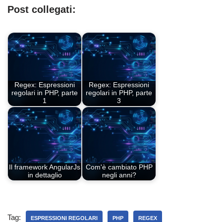
Post collegati:
Regex: Espressioni
Regex: Espressioni
regolari in PHP, parte
regolari in PHP, parte
1
3
Il framework AngularJs
Com'è cambiato PHP
in dettaglio
negli anni?
Tag:
ESPRESSIONI REGOLARI
PHP
REGEX