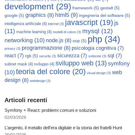
development
(29)
framework
(5)
gestalt
(5)
html5
(9)
graphics
(8)
google
(5)
ingegneria del software
(5)
javascript
(19)
js
intelligenza artificiale
(4)
internet
(3)
mysql
(12)
(11)
machine learning
(4)
modelli di colore
(3)
php
(34)
networking
(10)
node.js
(8)
oop
(5)
programmazione
(8)
psicologia cognitiva
(7)
privacy
(3)
react
(7)
sicurezza
(7)
sql
(7)
rgb
(5)
security
(3)
sottorete
(3)
sviluppo web
(13)
symfony
subnet mask
(4)
sviluppo
(4)
teoria del colore
(20)
(10)
web
visual design
(3)
design
(8)
webdesign
(3)
Articoli recenti
Symfony + React: problemi comuni e soluzioni
02/03/2026
L’argento, il metallo dell’era digitale e la storia dei fratelli Hunt
26/01/2026