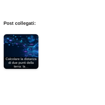
Post collegati:
Calcolare la distanza
di due punti della
terra: la…