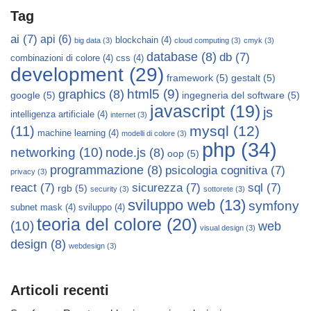
Tag
ai
(7)
api
(6)
blockchain
(4)
big data
(3)
cloud computing
(3)
cmyk
(3)
database
(8)
db
(7)
combinazioni di colore
(4)
css
(4)
development
(29)
framework
(5)
gestalt
(5)
html5
(9)
graphics
(8)
google
(5)
ingegneria del software
(5)
javascript
(19)
js
intelligenza artificiale
(4)
internet
(3)
mysql
(12)
(11)
machine learning
(4)
modelli di colore
(3)
php
(34)
networking
(10)
node.js
(8)
oop
(5)
programmazione
(8)
psicologia cognitiva
(7)
privacy
(3)
react
(7)
sicurezza
(7)
sql
(7)
rgb
(5)
security
(3)
sottorete
(3)
sviluppo web
(13)
symfony
subnet mask
(4)
sviluppo
(4)
teoria del colore
(20)
(10)
web
visual design
(3)
design
(8)
webdesign
(3)
Articoli recenti