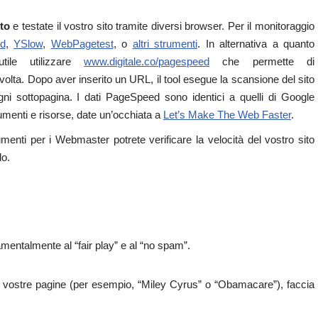
to
e testate il vostro sito tramite diversi browser. Per il monitoraggio
d
,
YSlow
,
WebPagetest
, o
altri strumenti
. In alternativa a quanto
tile utilizzare
www.digitale.co/pagespeed
che permette di
olta. Dopo aver inserito un URL, il tool esegue la scansione del sito
i sottopagina. I dati PageSpeed sono identici a quelli di Google
umenti e risorse, date un’occhiata a
Let’s Make The Web Faster
.
menti per i Webmaster potrete verificare la velocità del vostro sito
do.
damentalmente al “fair play” e al “no spam”.
e vostre pagine (per esempio, “Miley Cyrus” o “Obamacare”), faccia