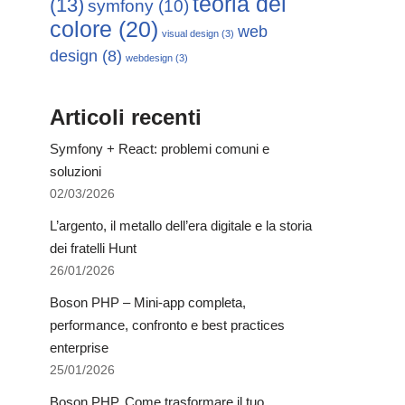
teoria del
(13)
symfony
(10)
colore
(20)
web
visual design
(3)
design
(8)
webdesign
(3)
Articoli recenti
Symfony + React: problemi comuni e
soluzioni
02/03/2026
L’argento, il metallo dell’era digitale e la storia
dei fratelli Hunt
26/01/2026
Boson PHP – Mini-app completa,
performance, confronto e best practices
enterprise
25/01/2026
Boson PHP. Come trasformare il tuo