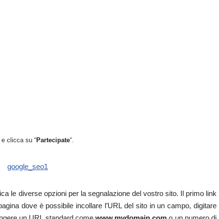
a e clicca su “
Partecipate
“.
 le diverse opzioni per la segnalazione del vostro sito. Il primo link
agina dove è possibile incollare l’URL del sito in un campo, digitare
giungere un URL standard come
www.mydomain.com
o un numero di