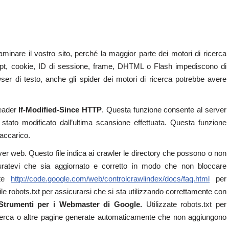
minare il vostro sito, perché la maggior parte dei motori di ricerca
ipt, cookie, ID di sessione, frame, DHTML o Flash impediscono di
wser di testo, anche gli spider dei motori di ricerca potrebbe avere
header
If-Modified-Since HTTP
. Questa funzione consente al server
ato modificato dall’ultima scansione effettuata. Questa funzione
accarico.
er web. Questo file indica ai crawler le directory che possono o non
uratevi che sia aggiornato e corretto in modo che non bloccare
ate
http://code.google.com/web/controlcrawlindex/docs/faq.html
per
l file robots.txt per assicurarsi che si sta utilizzando correttamente con
Strumenti per i Webmaster di Google.
Utilizzate robots.txt per
 ricerca o altre pagine generate automaticamente che non aggiungono