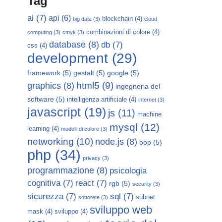
Tag
ai
(7)
api
(6)
blockchain
(4)
big data
(3)
cloud
combinazioni di colore
(4)
computing
(3)
cmyk
(3)
database
(8)
db
(7)
css
(4)
development
(29)
framework
(5)
gestalt
(5)
google
(5)
html5
(9)
graphics
(8)
ingegneria del
software
(5)
intelligenza artificiale
(4)
internet
(3)
javascript
(19)
js
(11)
machine
mysql
(12)
learning
(4)
modelli di colore
(3)
networking
(10)
node.js
(8)
oop
(5)
php
(34)
privacy
(3)
programmazione
(8)
psicologia
cognitiva
(7)
react
(7)
rgb
(5)
security
(3)
sicurezza
(7)
sql
(7)
subnet
sottorete
(3)
sviluppo web
mask
(4)
sviluppo
(4)