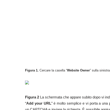
Figura 1.
Cercare la casella “
Website Owner
” sulla sinistr
Figura 2
La schermata che appare subito dopo vi indica
“
Add your URL
” è molto semplice e vi porta a una p
un CAPTCHA e inviare la richiesta. È possibile ag