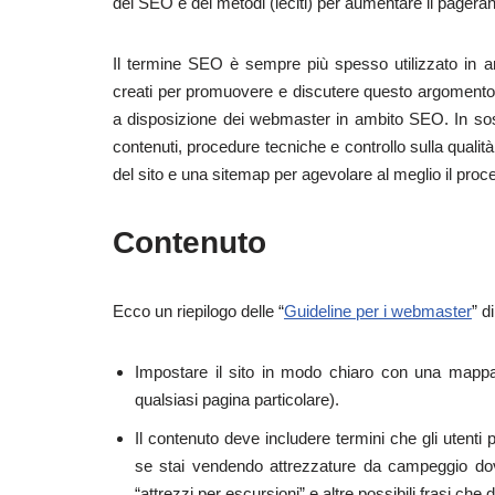
del SEO e dei metodi (leciti) per aumentare il pagera
Il termine SEO è sempre più spesso utilizzato in amb
creati per promuovere e discutere questo argomento. 
a disposizione dei webmaster in ambito SEO. In sos
contenuti, procedure tecniche e controllo sulla quali
del sito e una sitemap per agevolare al meglio il proc
Contenuto
Ecco un riepilogo delle “
Guideline per i webmaster
” d
Impostare il sito in modo chiaro con una mappa c
qualsiasi pagina particolare).
Il contenuto deve includere termini che gli utenti
se stai vendendo attrezzature da campeggio dov
“attrezzi per escursioni” e altre possibili frasi che 