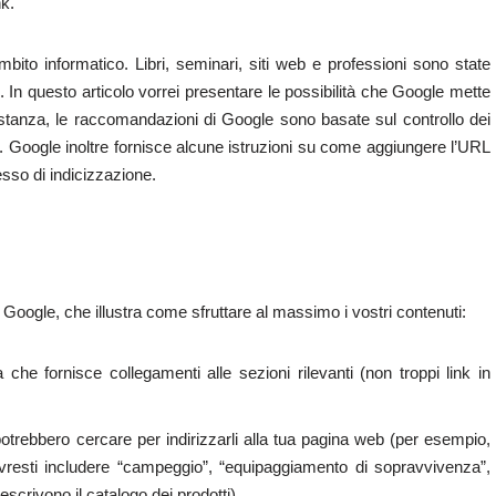
nk.
ito informatico. Libri, seminari, siti web e professioni sono state
In questo articolo vorrei presentare le possibilità che Google mette
tanza, le raccomandazioni di Google sono basate sul controllo dei
tà. Google inoltre fornisce alcune istruzioni su come aggiungere l’URL
esso di indicizzazione.
i Google, che illustra come sfruttare al massimo i vostri contenuti:
he fornisce collegamenti alle sezioni rilevanti (non troppi link in
 potrebbero cercare per indirizzarli alla tua pagina web (per esempio,
resti includere “campeggio”, “equipaggiamento di sopravvivenza”,
descrivono il catalogo dei prodotti).